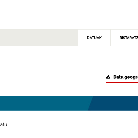
DATUAK
BISTARAT
Datu geogr