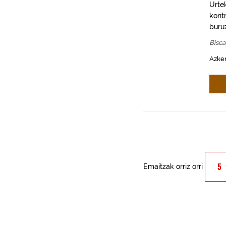
Urte
kont
buru
Bisca
Azken
Emaitzak orriz orri