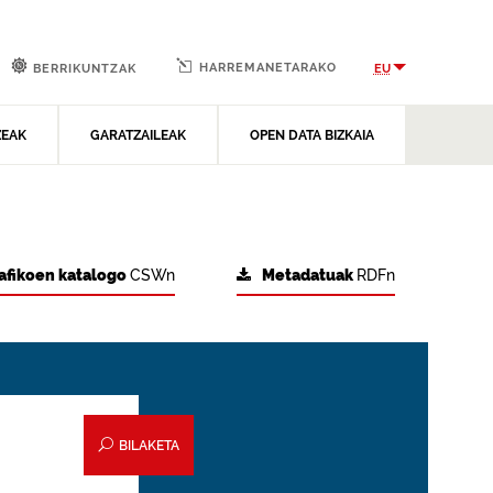
HARREMANETARAKO
EU
BERRIKUNTZAK
ZEAK
GARATZAILEAK
OPEN DATA BIZKAIA
afikoen katalogo
CSWn
Metadatuak
RDFn
BILAKETA