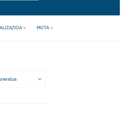
ALIZAZIOA
MOTA
uneratua