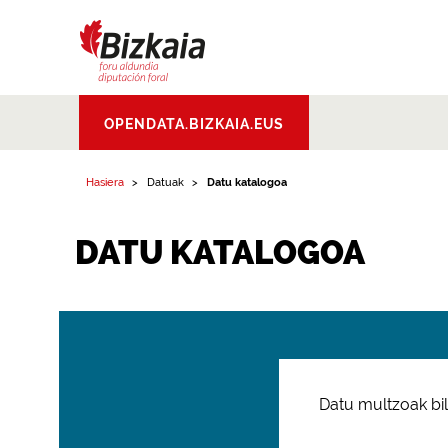
Bizkaiko Foru
OPENDATA.BIZKAIA.EUS
Aldundia
.
Diputacion
Foral de Bizkaia
Hasiera
Datuak
Datu katalogoa
DATU KATALOGOA