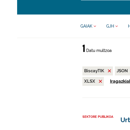
GAIAK
GJH
1
Datu multzoa
BiscayTIK
JSON
XLSX
Iragazkia
SEKTORE PUBLIKOA
Urt