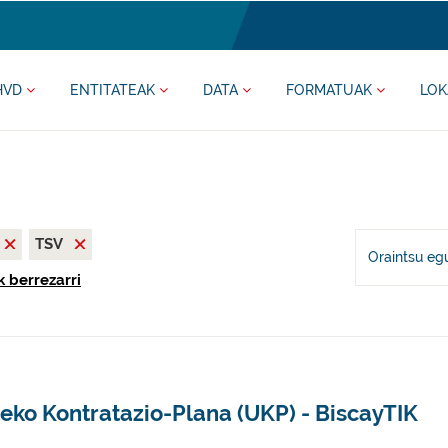
HVD
ENTITATEAK
DATA
FORMATUAK
LOK
TSV
Oraintsu eg
k berrezarri
eko Kontratazio-Plana (UKP) - BiscayTIK