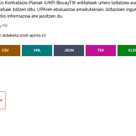
ko Kontratazio-Planak (UKP) BiscayTIK entitateak urtero lizitatzea au
ratuak biltzen ditu. UPKren ebaluazioa amaitutakoan, lizitazioen ingu
zko informazioa ere jasotzen du.
yTIK
 aldaketa 2026 apirila 27
CSV
XML
JSON
TSV
XLS