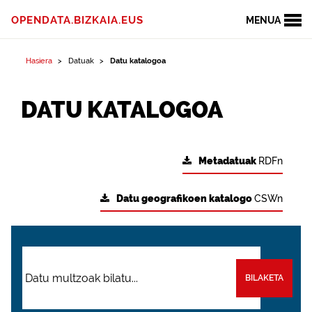
OPENDATA.BIZKAIA.EUS
MENUA
Hasiera
Datuak
Datu katalogoa
DATU KATALOGOA
Metadatuak
RDFn
Datu geografikoen katalogo
CSWn
BILAKETA