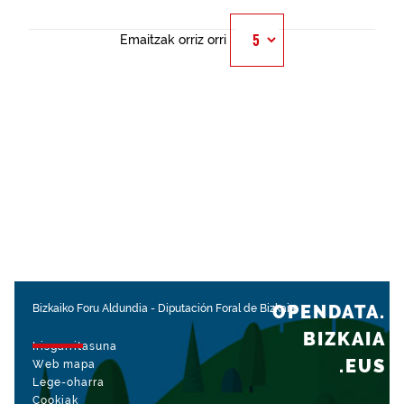
Emaitzak orriz orri
OPENDATA.
Bizkaiko Foru Aldundia
-
Diputación Foral de Bizkaia
BIZKAIA
Irisgarritasuna
.EUS
Web mapa
Lege-oharra
Cookiak