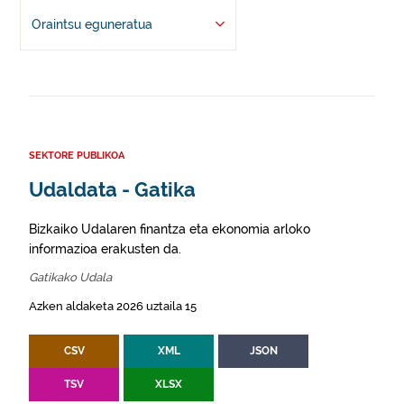
Oraintsu eguneratua
SEKTORE PUBLIKOA
Udaldata - Gatika
Bizkaiko Udalaren finantza eta ekonomia arloko
informazioa erakusten da.
Gatikako Udala
Azken aldaketa 2026 uztaila 15
CSV
XML
JSON
TSV
XLSX