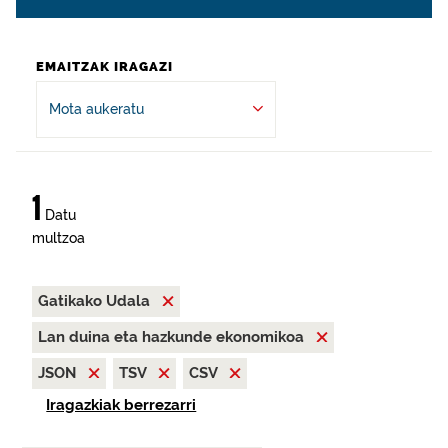
EMAITZAK IRAGAZI
Mota aukeratu
1
Datu
multzoa
Gatikako Udala
Lan duina eta hazkunde ekonomikoa
JSON
TSV
CSV
Iragazkiak berrezarri