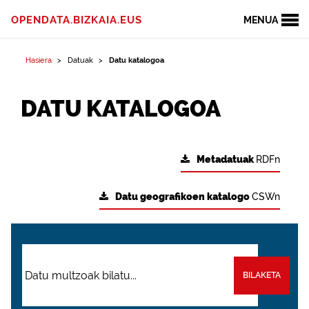
OPENDATA.BIZKAIA.EUS
MENUA
Hasiera
Datuak
Datu katalogoa
DATU KATALOGOA
Metadatuak
RDFn
Datu geografikoen katalogo
CSWn
BILAKETA