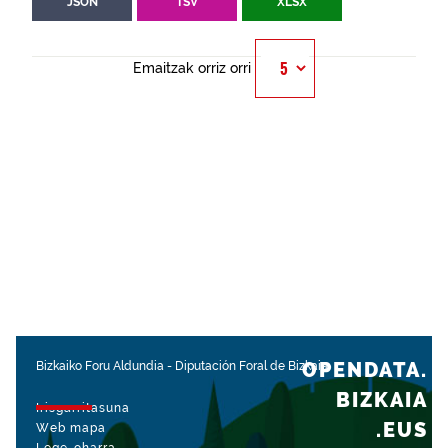
JSON
TSV
XLSX
Emaitzak orriz orri
OPENDATA.
Bizkaiko Foru Aldundia
-
Diputación Foral de Bizkaia
BIZKAIA
Irisgarritasuna
.EUS
Web mapa