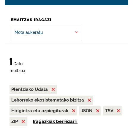
EMAITZAK IRAGAZI
Mota aukeratu
1
Datu
multzoa
Plentziako Udala
Lehorreko ekosistemetako bizitza
Hirigintza eta azpiegiturak
JSON
TSV
ZIP
Iragazkiak berrezarri