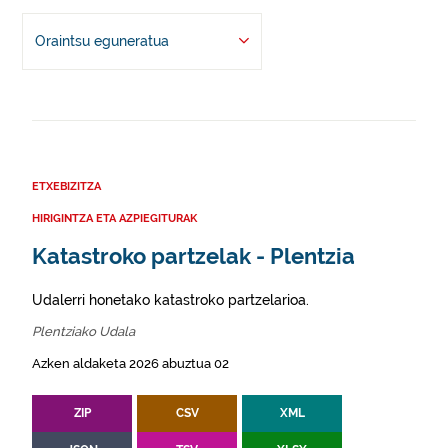
Oraintsu eguneratua
ETXEBIZITZA
HIRIGINTZA ETA AZPIEGITURAK
Katastroko partzelak - Plentzia
Udalerri honetako katastroko partzelarioa.
Plentziako Udala
Azken aldaketa 2026 abuztua 02
ZIP
CSV
XML