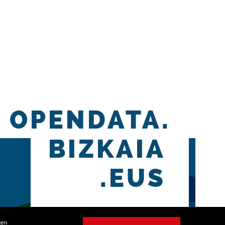
OPENDATA.
BIZKAIA
.EUS
zen