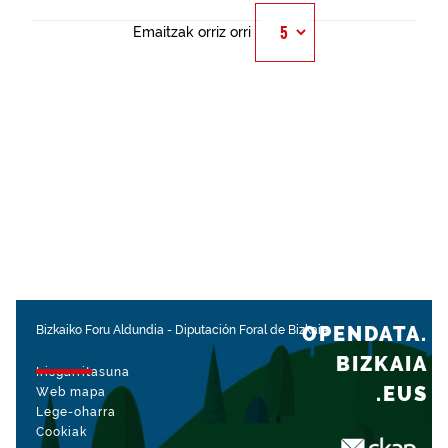
Emaitzak orriz orri
OPENDATA.
Bizkaiko Foru Aldundia
-
Diputación Foral de Bizkaia
BIZKAIA
Irisgarritasuna
.EUS
Web mapa
Lege-oharra
Cookiak