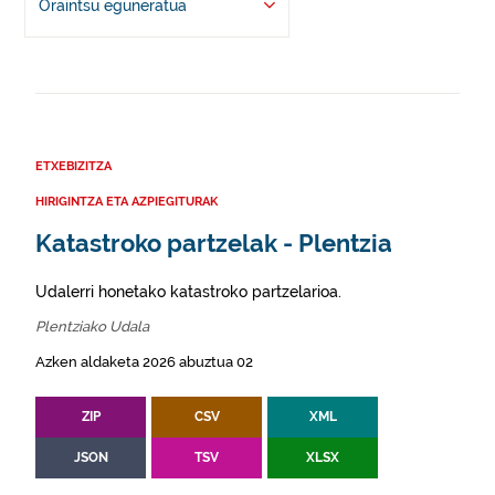
Oraintsu eguneratua
ETXEBIZITZA
HIRIGINTZA ETA AZPIEGITURAK
Katastroko partzelak - Plentzia
Udalerri honetako katastroko partzelarioa.
Plentziako Udala
Azken aldaketa 2026 abuztua 02
ZIP
CSV
XML
JSON
TSV
XLSX