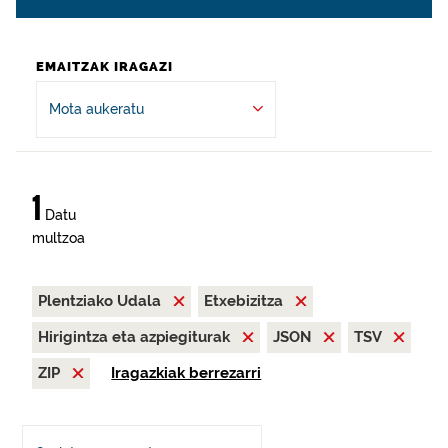
EMAITZAK IRAGAZI
Mota aukeratu
1
Datu
multzoa
Plentziako Udala
Etxebizitza
Hirigintza eta azpiegiturak
JSON
TSV
ZIP
Iragazkiak berrezarri