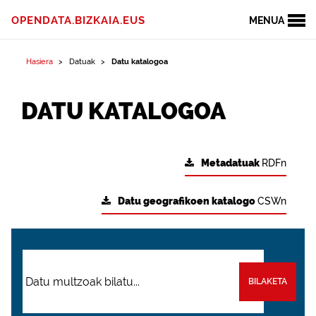
OPENDATA.BIZKAIA.EUS
MENUA
Hasiera
Datuak
Datu katalogoa
DATU KATALOGOA
Metadatuak
RDFn
Datu geografikoen katalogo
CSWn
BILAKETA