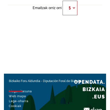
Emaitzak orriz orri
OPENDATA.
Bizkaiko Foru Aldundia
-
Diputación Foral de Bizkaia
BIZKAIA
Irisgarritasuna
.EUS
Web mapa
Lege-oharra
Cookiak