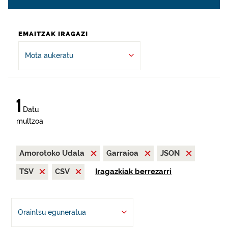
EMAITZAK IRAGAZI
Mota aukeratu
1
Datu
multzoa
Amorotoko Udala
Garraioa
JSON
TSV
CSV
Iragazkiak berrezarri
Oraintsu eguneratua