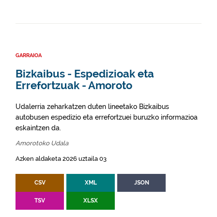
GARRAIOA
Bizkaibus - Espedizioak eta
Errefortzuak - Amoroto
Udalerria zeharkatzen duten lineetako Bizkaibus
autobusen espedizio eta errefortzuei buruzko informazioa
eskaintzen da.
Amorotoko Udala
Azken aldaketa 2026 uztaila 03
CSV
XML
JSON
TSV
XLSX