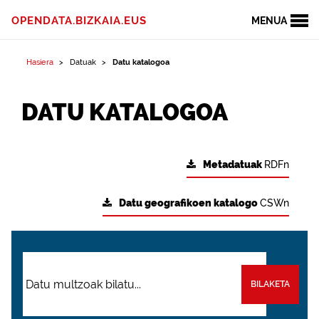
OPENDATA.BIZKAIA.EUS
MENUA
Hasiera
Datuak
Datu katalogoa
DATU KATALOGOA
Metadatuak
RDFn
Datu geografikoen katalogo
CSWn
BILAKETA