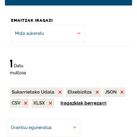
EMAITZAK IRAGAZI
Mota aukeratu
1
Datu
multzoa
Sukarrietako Udala
Etxebizitza
JSON
CSV
XLSX
Iragazkiak berrezarri
Oraintsu eguneratua