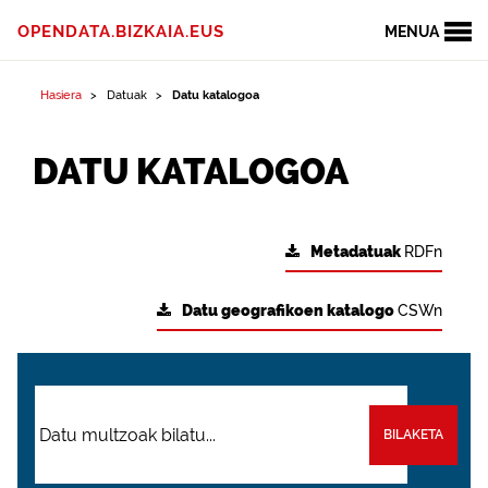
OPENDATA.BIZKAIA.EUS
MENUA
Hasiera
Datuak
Datu katalogoa
DATU KATALOGOA
Metadatuak
RDFn
Datu geografikoen katalogo
CSWn
BILAKETA