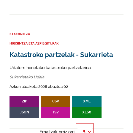
ETXEBIZITZA
HIRIGINTZA ETA AZPIEGITURAK
Katastroko partzelak - Sukarrieta
Udalerri honetako katastroko partzelarioa.
Sukarrietako Udala
Azken aldaketa 2026 abuztua 02
ZIP
CSV
XML
JSON
TSV
XLSX
Emaitzak orriz orri