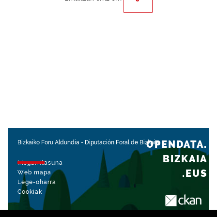
OPENDATA.
Bizkaiko Foru Aldundia
-
Diputación Foral de Bizkaia
BIZKAIA
Irisgarritasuna
.EUS
Web mapa
Lege-oharra
Cookiak
rekin kudeatua