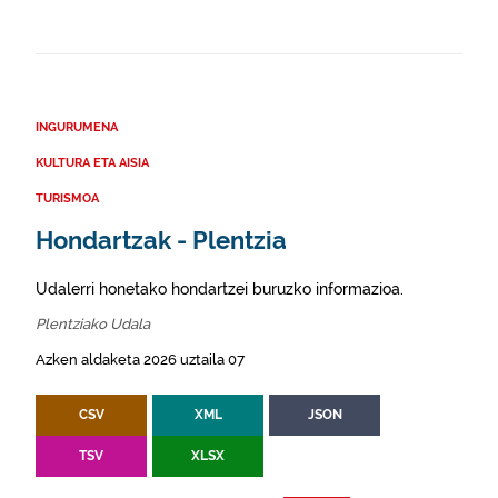
INGURUMENA
KULTURA ETA AISIA
TURISMOA
Hondartzak - Plentzia
Udalerri honetako hondartzei buruzko informazioa.
Plentziako Udala
Azken aldaketa 2026 uztaila 07
CSV
XML
JSON
TSV
XLSX