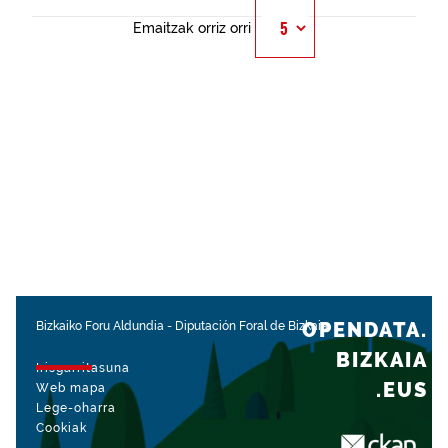
Emaitzak orriz orri
OPENDATA.
Bizkaiko Foru Aldundia
-
Diputación Foral de Bizkaia
BIZKAIA
Irisgarritasuna
.EUS
Web mapa
Lege-oharra
Cookiak