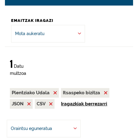
EMAITZAK IRAGAZI
Mota aukeratu
1
Datu
multzoa
Plentziako Udala
Itsaspeko bizitza
JSON
CSV
Iragazkiak berrezarri
Oraintsu eguneratua