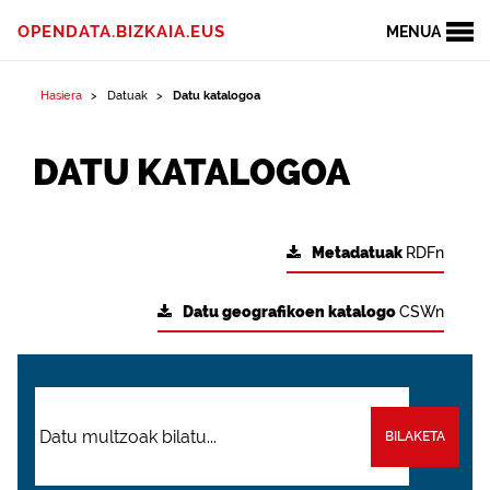
OPENDATA.BIZKAIA.EUS
MENUA
Hasiera
Datuak
Datu katalogoa
DATU KATALOGOA
Metadatuak
RDFn
Datu geografikoen katalogo
CSWn
BILAKETA