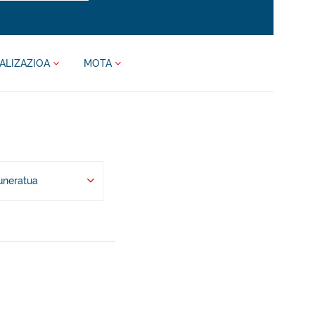
ALIZAZIOA
MOTA
uneratua