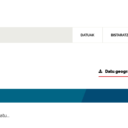
DATUAK
BISTARAT
Datu geogr