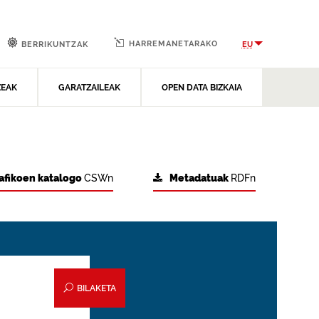
HARREMANETARAKO
EU
BERRIKUNTZAK
ZEAK
GARATZAILEAK
OPEN DATA BIZKAIA
afikoen katalogo
CSWn
Metadatuak
RDFn
BILAKETA