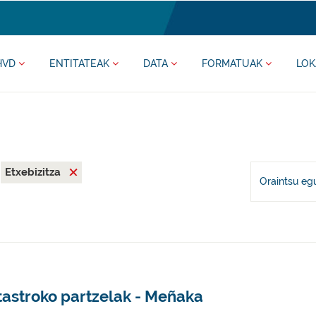
HVD
ENTITATEAK
DATA
FORMATUAK
LOK
Etxebizitza
Oraintsu eg
tastroko partzelak - Meñaka