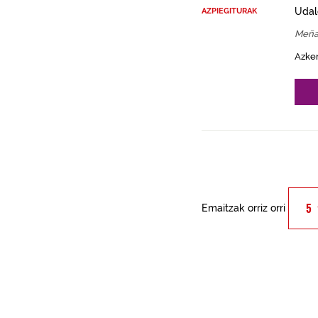
Udal
AZPIEGITURAK
Meña
Azke
Emaitzak orriz orri