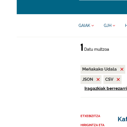
GAIAK
GJH
1
Datu multzoa
Meñakako Udala
JSON
CSV
Iragazkiak berrezarri
ETXEBIZITZA
Ka
HIRIGINTZA ETA