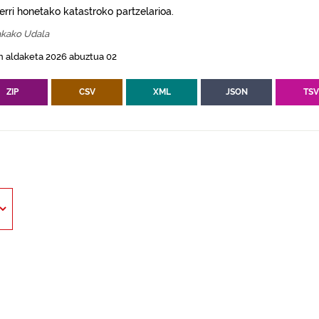
erri honetako katastroko partzelarioa.
kako Udala
n aldaketa 2026 abuztua 02
ZIP
CSV
XML
JSON
TS