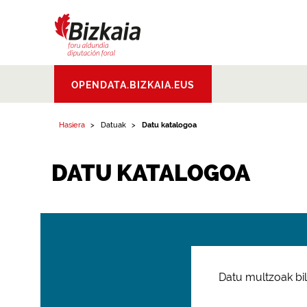
Bizkaiko Foru
OPENDATA.BIZKAIA.EUS
Aldundia
.
Diputacion
Foral de Bizkaia
Hasiera
Datuak
Datu katalogoa
DATU KATALOGOA