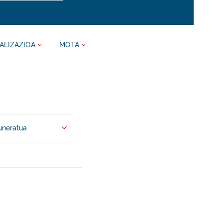
ALIZAZIOA
MOTA
uneratua