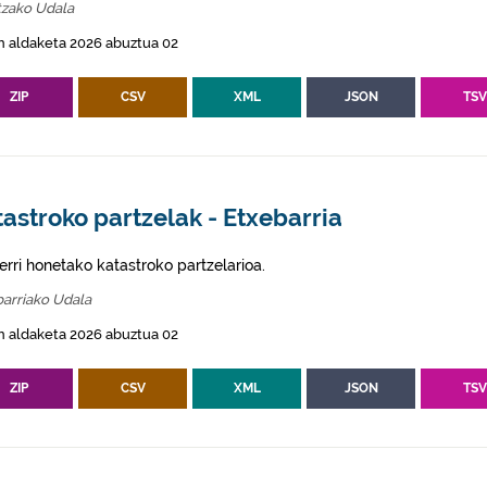
tzako Udala
n aldaketa 2026 abuztua 02
ZIP
CSV
XML
JSON
TS
astroko partzelak - Etxebarria
erri honetako katastroko partzelarioa.
arriako Udala
n aldaketa 2026 abuztua 02
ZIP
CSV
XML
JSON
TS