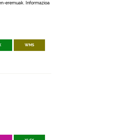
apen-eremuak. Informazioa
X
WMS