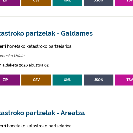
ZIP
CSV
XML
JSON
TS
tastroko partzelak - Galdames
erri honetako katastroko partzelarioa.
amesko Udala
n aldaketa 2026 abuztua 02
ZIP
CSV
XML
JSON
TS
astroko partzelak - Areatza
erri honetako katastroko partzelarioa.