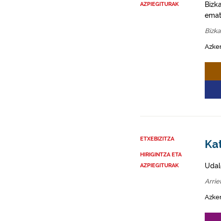
Bizk
AZPIEGITURAK
emat
Bizka
Azke
ETXEBIZITZA
Kat
HIRIGINTZA ETA
Udal
AZPIEGITURAK
Arrie
Azke