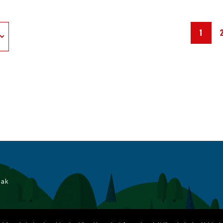
1
iak