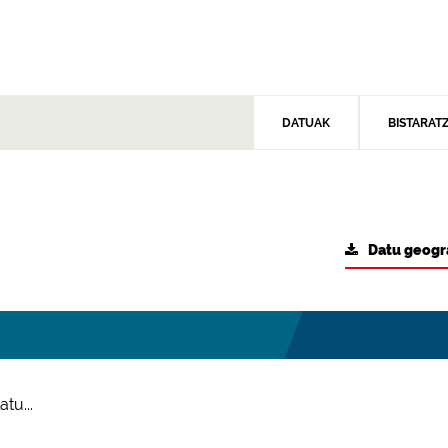
DATUAK
BISTARAT
Datu geogr