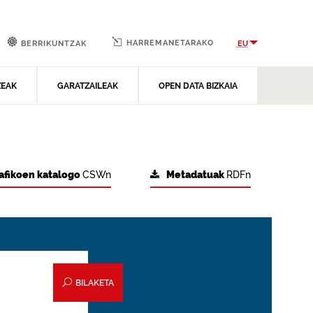
HARREMANETARAKO
EU
BERRIKUNTZAK
ZEAK
GARATZAILEAK
OPEN DATA BIZKAIA
afikoen katalogo
CSWn
Metadatuak
RDFn
BILAKETA