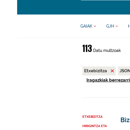
GAIAK
GJH
113
Datu multzoak
Etxebizitza
JSO
Iragazkiak berrezarri
ETXEBIZITZA
Biz
HIRIGINTZA ETA