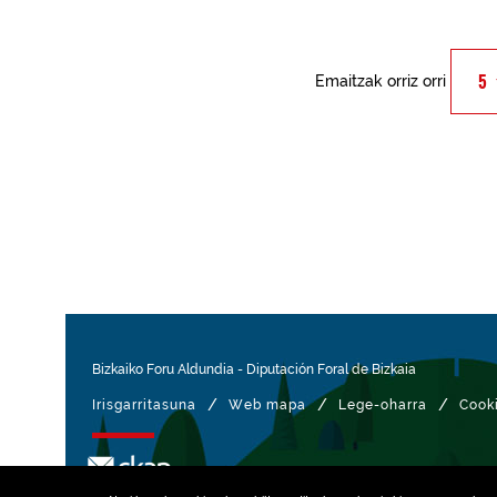
Emaitzak orriz orri
Bizkaiko Foru Aldundia
-
Diputación Foral de Bizkaia
/
/
/
Irisgarritasuna
Web mapa
Lege-oharra
Cook