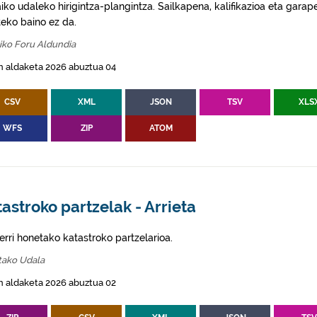
aiko udaleko hirigintza-plangintza. Sailkapena, kalifikazioa eta gar
eko baino ez da.
iko Foru Aldundia
n aldaketa 2026 abuztua 04
CSV
XML
JSON
TSV
XLS
WFS
ZIP
ATOM
astroko partzelak - Arrieta
erri honetako katastroko partzelarioa.
tako Udala
n aldaketa 2026 abuztua 02