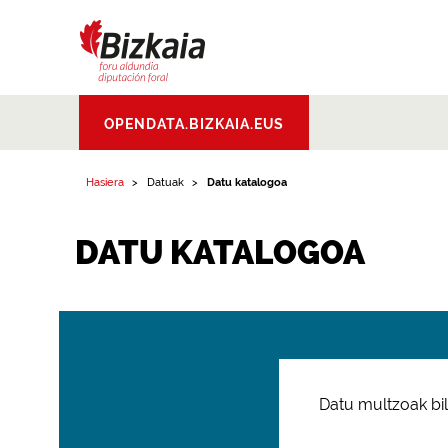
Bizkaiko Foru
OPENDATA.BIZKAIA.EUS
Aldundia
.
Diputacion
Foral de Bizkaia
Hasiera
Datuak
Datu katalogoa
DATU KATALOGOA