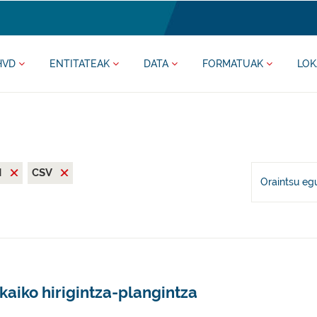
HVD
ENTITATEAK
DATA
FORMATUAK
LOK
N
CSV
Oraintsu eg
kaiko hirigintza-plangintza