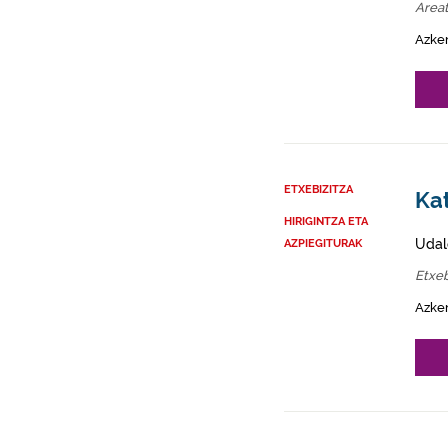
Area
Azke
ETXEBIZITZA
Kat
HIRIGINTZA ETA
Udal
AZPIEGITURAK
Etxeb
Azke