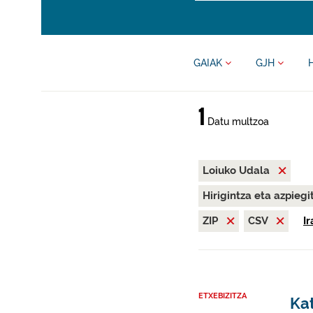
GAIAK
GJH
1
Datu multzoa
Loiuko Udala
Hirigintza eta azpieg
ZIP
CSV
I
ETXEBIZITZA
Kat