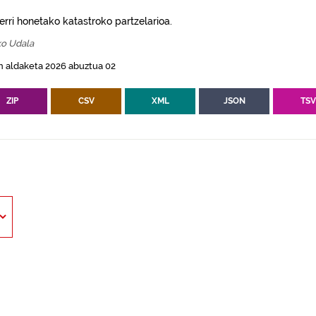
erri honetako katastroko partzelarioa.
ko Udala
n aldaketa 2026 abuztua 02
ZIP
CSV
XML
JSON
TS