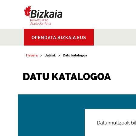
Bizkaiko Foru
OPENDATA.BIZKAIA.EUS
Aldundia
.
Diputacion
Foral de Bizkaia
Hasiera
Datuak
Datu katalogoa
DATU KATALOGOA