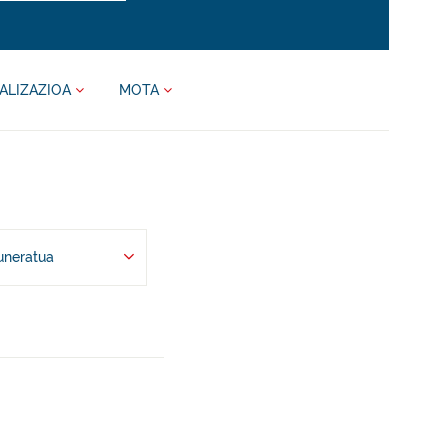
ALIZAZIOA
MOTA
uneratua