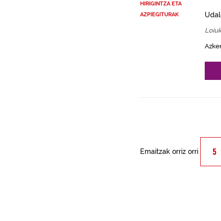
HIRIGINTZA ETA
Udal
AZPIEGITURAK
Loiu
Azke
Emaitzak orriz orri