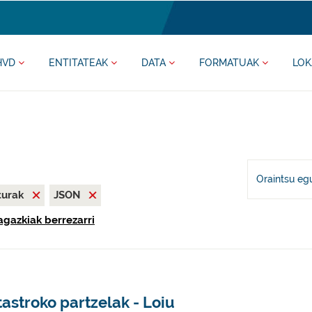
HVD
ENTITATEAK
DATA
FORMATUAK
LOK
Oraintsu eg
iturak
JSON
ragazkiak berrezarri
astroko partzelak - Loiu