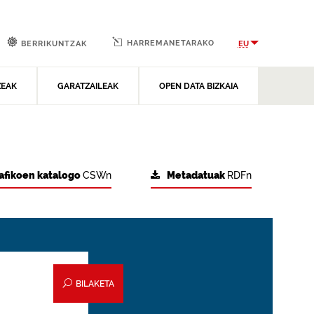
HARREMANETARAKO
EU
BERRIKUNTZAK
ZEAK
GARATZAILEAK
OPEN DATA BIZKAIA
afikoen katalogo
CSWn
Metadatuak
RDFn
BILAKETA