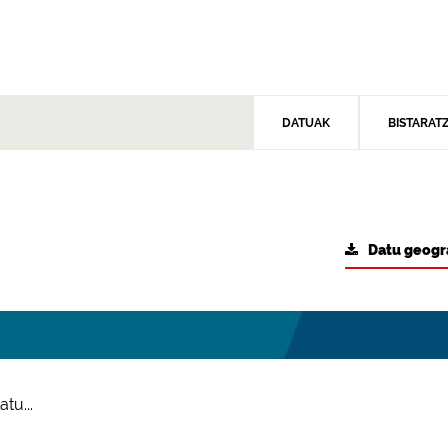
DATUAK
BISTARAT
Datu geogr