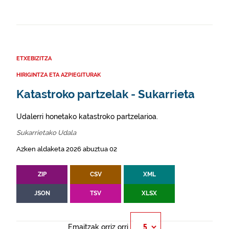
ETXEBIZITZA
HIRIGINTZA ETA AZPIEGITURAK
Katastroko partzelak - Sukarrieta
Udalerri honetako katastroko partzelarioa.
Sukarrietako Udala
Azken aldaketa 2026 abuztua 02
ZIP
CSV
XML
JSON
TSV
XLSX
Emaitzak orriz orri