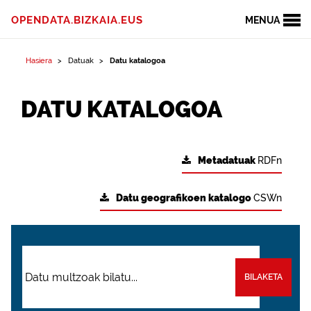
OPENDATA.BIZKAIA.EUS
MENUA
Hasiera
Datuak
Datu katalogoa
DATU KATALOGOA
Metadatuak
RDFn
Datu geografikoen katalogo
CSWn
BILAKETA