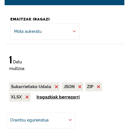
EMAITZAK IRAGAZI
Mota aukeratu
1
Datu
multzoa
Sukarrietako Udala
JSON
ZIP
XLSX
Iragazkiak berrezarri
Oraintsu eguneratua