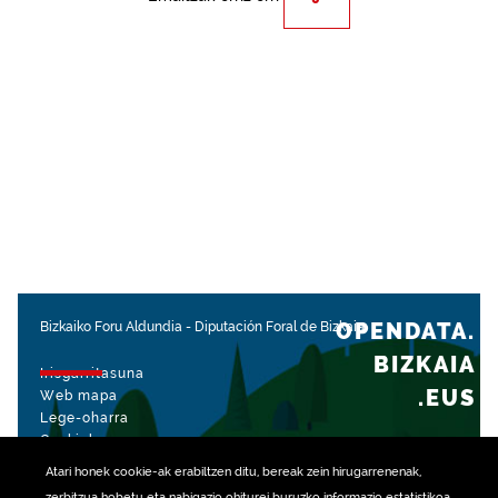
OPENDATA.
Bizkaiko Foru Aldundia
-
Diputación Foral de Bizkaia
BIZKAIA
Irisgarritasuna
.EUS
Web mapa
Lege-oharra
Cookiak
Atari honek
cookie
-ak erabiltzen ditu, bereak zein hirugarrenenak,
rekin kudeatua
zerbitzua hobetu eta nabigazio ohiturei buruzko informazio estatistikoa