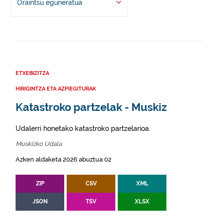
Oraintsu eguneratua
ETXEBIZITZA
HIRIGINTZA ETA AZPIEGITURAK
Katastroko partzelak - Muskiz
Udalerri honetako katastroko partzelarioa.
Muskizko Udala
Azken aldaketa 2026 abuztua 02
ZIP
CSV
XML
JSON
TSV
XLSX