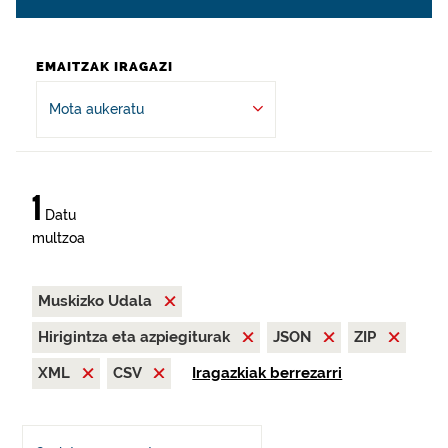
EMAITZAK IRAGAZI
Mota aukeratu
1
Datu
multzoa
Muskizko Udala
Hirigintza eta azpiegiturak
JSON
ZIP
XML
CSV
Iragazkiak berrezarri