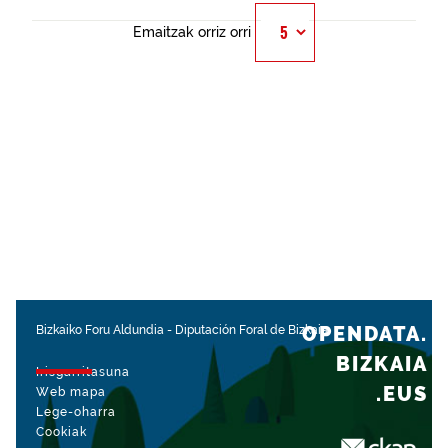
Emaitzak orriz orri
OPENDATA.
Bizkaiko Foru Aldundia
-
Diputación Foral de Bizkaia
BIZKAIA
Irisgarritasuna
.EUS
Web mapa
Lege-oharra
Cookiak