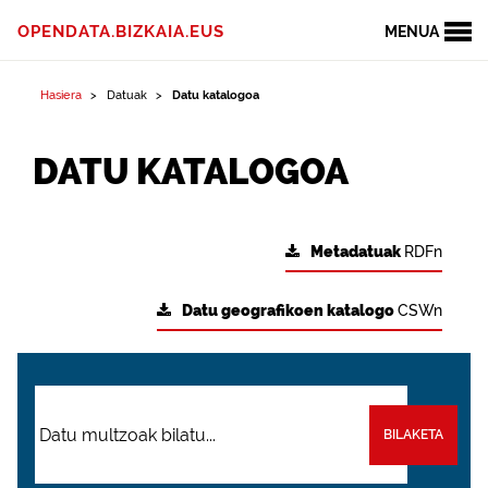
OPENDATA.BIZKAIA.EUS
MENUA
Hasiera
Datuak
Datu katalogoa
DATU KATALOGOA
Metadatuak
RDFn
Datu geografikoen katalogo
CSWn
BILAKETA