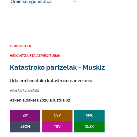
Oraintsu eguneratua
ETXEBIZITZA
HIRIGINTZA ETA AZPIEGITURAK
Katastroko partzelak - Muskiz
Udalerri honetako katastroko partzelarioa.
Muskizko Udala
Azken aldaketa 2026 abuztua 02
ZIP
CSV
XML
JSON
TSV
XLSX