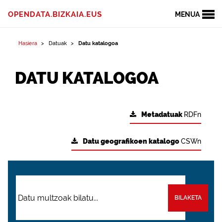
OPENDATA.BIZKAIA.EUS
MENUA
Hasiera
Datuak
Datu katalogoa
DATU KATALOGOA
Metadatuak
RDFn
Datu geografikoen katalogo
CSWn
BILAKETA