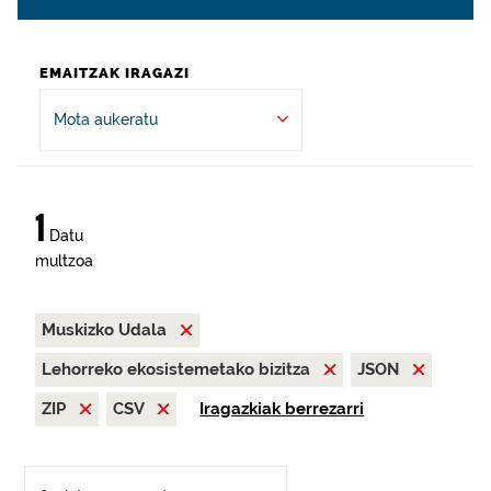
EMAITZAK IRAGAZI
Mota aukeratu
1
Datu
multzoa
Muskizko Udala
Lehorreko ekosistemetako bizitza
JSON
ZIP
CSV
Iragazkiak berrezarri