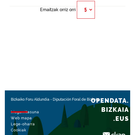
Emaitzak orriz orri
OPENDATA.
Bizkaiko Foru Aldundia
-
Diputación Foral de Bizkaia
BIZKAIA
Irisgarritasuna
.EUS
Web mapa
Lege-oharra
Cookiak