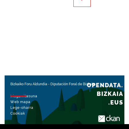
OPENDATA.
Bizkaiko Foru Aldundia
-
Diputación Foral de Bizkaia
BIZKAIA
Irisgarritasuna
.EUS
Web mapa
Lege-oharra
Cookiak
rekin kudeatua