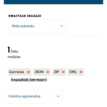
EMAITZAK IRAGAZI
Mota aukeratu
1
Datu
multzoa
Garraioa
JSON
ZIP
XML
Iragazkiak berrezarri
Oraintsu eguneratua