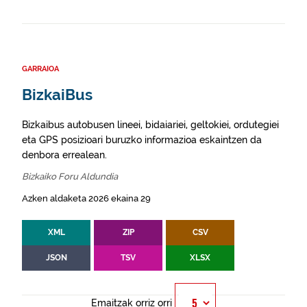
GARRAIOA
BizkaiBus
Bizkaibus autobusen lineei, bidaiariei, geltokiei, ordutegiei
eta GPS posizioari buruzko informazioa eskaintzen da
denbora errealean.
Bizkaiko Foru Aldundia
Azken aldaketa 2026 ekaina 29
XML
ZIP
CSV
JSON
TSV
XLSX
Emaitzak orriz orri