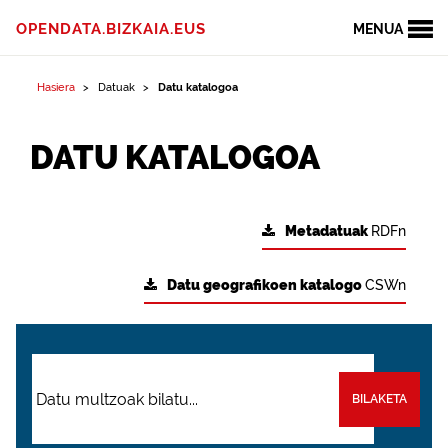
OPENDATA.BIZKAIA.EUS
MENUA
Hasiera
Datuak
Datu katalogoa
DATU KATALOGOA
Metadatuak
RDFn
Datu geografikoen katalogo
CSWn
BILAKETA