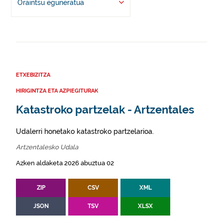
Oraintsu eguneratua
ETXEBIZITZA
HIRIGINTZA ETA AZPIEGITURAK
Katastroko partzelak - Artzentales
Udalerri honetako katastroko partzelarioa.
Artzentalesko Udala
Azken aldaketa 2026 abuztua 02
ZIP
CSV
XML
JSON
TSV
XLSX