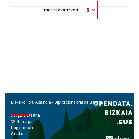
Emaitzak orriz orri
OPENDATA.
Bizkaiko Foru Aldundia
-
Diputación Foral de Bizkaia
BIZKAIA
Irisgarritasuna
.EUS
Web mapa
Lege-oharra
Cookiak