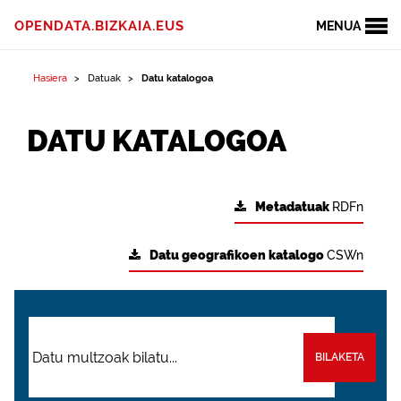
OPENDATA.BIZKAIA.EUS
MENUA
Hasiera
Datuak
Datu katalogoa
DATU KATALOGOA
Metadatuak
RDFn
Datu geografikoen katalogo
CSWn
BILAKETA