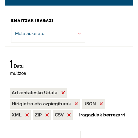
EMAITZAK IRAGAZI
Mota aukeratu
1
Datu
multzoa
Artzentalesko Udala
Hirigintza eta azpiegiturak
JSON
XML
ZIP
CSV
Iragazkiak berrezarri