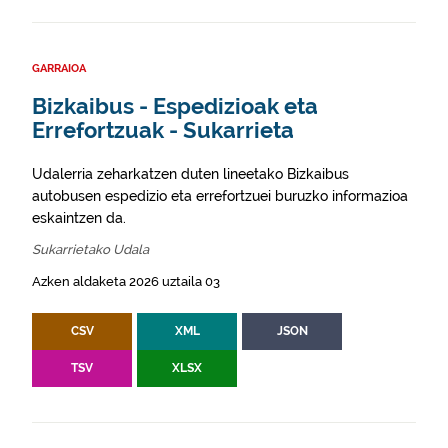
GARRAIOA
Bizkaibus - Espedizioak eta
Errefortzuak - Sukarrieta
Udalerria zeharkatzen duten lineetako Bizkaibus
autobusen espedizio eta errefortzuei buruzko informazioa
eskaintzen da.
Sukarrietako Udala
Azken aldaketa 2026 uztaila 03
CSV
XML
JSON
TSV
XLSX