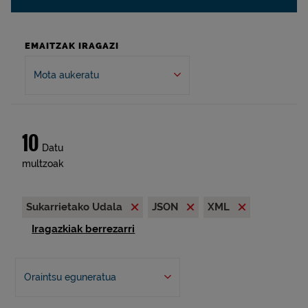
EMAITZAK IRAGAZI
Mota aukeratu
10
Datu
multzoak
Sukarrietako Udala
JSON
XML
Iragazkiak berrezarri
Oraintsu eguneratua