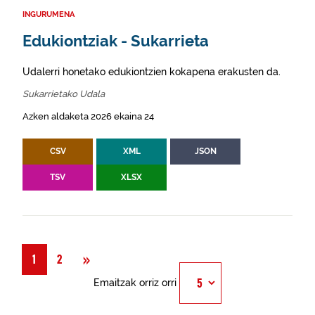
INGURUMENA
Edukiontziak - Sukarrieta
Udalerri honetako edukiontzien kokapena erakusten da.
Sukarrietako Udala
Azken aldaketa 2026 ekaina 24
CSV
XML
JSON
TSV
XLSX
Hurrengoa
»
1
2
Emaitzak orriz orri