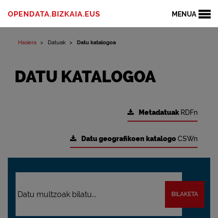
OPENDATA.BIZKAIA.EUS
MENUA
Hasiera
Datuak
Datu katalogoa
DATU KATALOGOA
Metadatuak
RDFn
Datu geografikoen katalogo
CSWn
BILAKETA