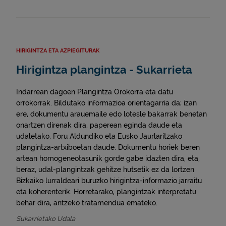
HIRIGINTZA ETA AZPIEGITURAK
Hirigintza plangintza - Sukarrieta
Indarrean dagoen Plangintza Orokorra eta datu
orrokorrak. Bildutako informazioa orientagarria da; izan
ere, dokumentu arauemaile edo lotesle bakarrak benetan
onartzen direnak dira, paperean eginda daude eta
udaletako, Foru Aldundiko eta Eusko Jaurlaritzako
plangintza-artxiboetan daude. Dokumentu horiek beren
artean homogeneotasunik gorde gabe idazten dira, eta,
beraz, udal-plangintzak gehitze hutsetik ez da lortzen
Bizkaiko lurraldeari buruzko hirigintza-informazio jarraitu
eta koherenterik. Horretarako, plangintzak interpretatu
behar dira, antzeko tratamendua emateko.
Sukarrietako Udala