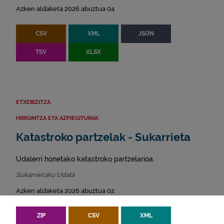
Azken aldaketa 2026 abuztua 04
CSV
XML
JSON
TSV
XLSX
ETXEBIZITZA
HIRIGINTZA ETA AZPIEGITURAK
Katastroko partzelak - Sukarrieta
Udalerri honetako katastroko partzelarioa.
Sukarrietako Udala
Azken aldaketa 2026 abuztua 02
ZIP
CSV
XML