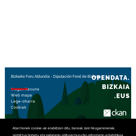
OPENDATA.
Bizkaiko Foru Aldundia
-
Diputación Foral de Bizkaia
BIZKAIA
Irisgarritasuna
.EUS
Web mapa
Lege-oharra
Cookiak
rekin kudeatua
Atari honek
cookie
-ak erabiltzen ditu, bereak zein hirugarrenenak,
zerbitzua hobetu eta nabigazio ohiturei buruzko informazio estatistikoa