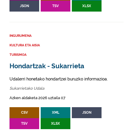
JSON
TSV
XLSX
INGURUMENA
KULTURA ETA AISIA
TURISMOA
Hondartzak - Sukarrieta
Udalerri honetako hondartzei buruzko informazioa.
Sukarrietako Udala
Azken aldaketa 2026 uztaila 07
CSV
XML
JSON
TSV
XLSX