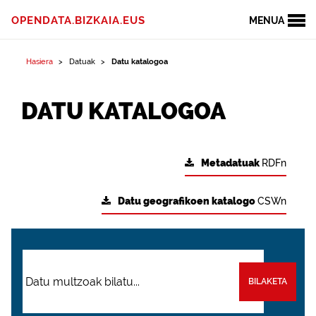
OPENDATA.BIZKAIA.EUS
MENUA
Hasiera
Datuak
Datu katalogoa
DATU KATALOGOA
Metadatuak
RDFn
Datu geografikoen katalogo
CSWn
BILAKETA