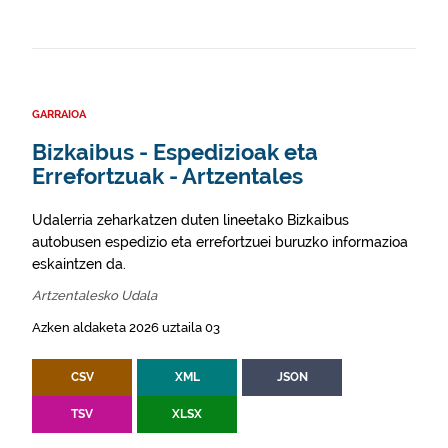
GARRAIOA
Bizkaibus - Espedizioak eta
Errefortzuak - Artzentales
Udalerria zeharkatzen duten lineetako Bizkaibus
autobusen espedizio eta errefortzuei buruzko informazioa
eskaintzen da.
Artzentalesko Udala
Azken aldaketa 2026 uztaila 03
CSV
XML
JSON
TSV
XLSX