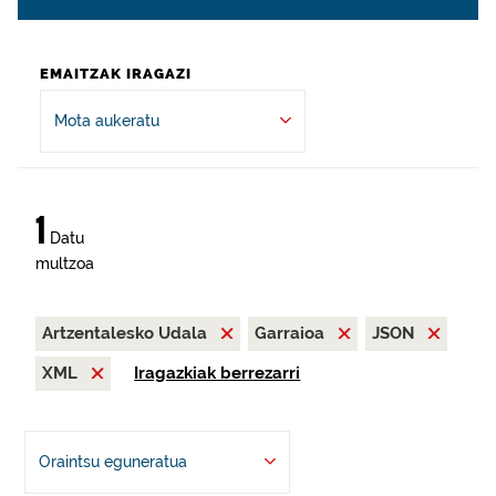
EMAITZAK IRAGAZI
Mota aukeratu
1
Datu
multzoa
Artzentalesko Udala
Garraioa
JSON
XML
Iragazkiak berrezarri
Oraintsu eguneratua