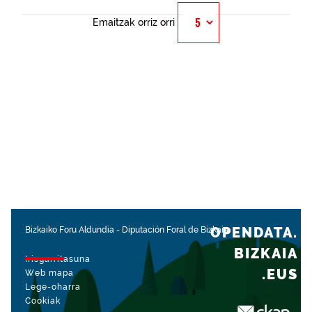
Emaitzak orriz orri
OPENDATA.
Bizkaiko Foru Aldundia
-
Diputación Foral de Bizkaia
BIZKAIA
Irisgarritasuna
.EUS
Web mapa
Lege-oharra
Cookiak