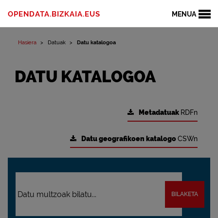
OPENDATA.BIZKAIA.EUS
MENUA
Hasiera
Datuak
Datu katalogoa
DATU KATALOGOA
Metadatuak
RDFn
Datu geografikoen katalogo
CSWn
BILAKETA