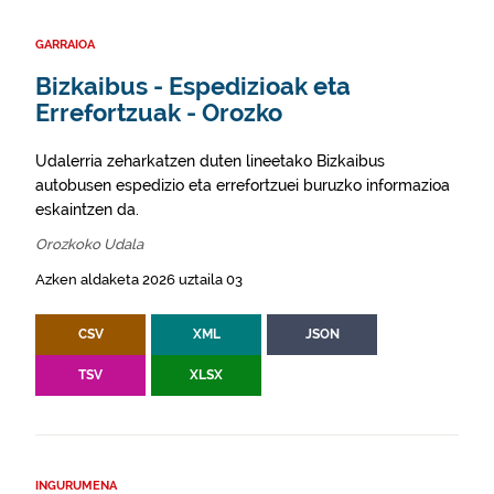
GARRAIOA
Bizkaibus - Espedizioak eta
Errefortzuak - Orozko
Udalerria zeharkatzen duten lineetako Bizkaibus
autobusen espedizio eta errefortzuei buruzko informazioa
eskaintzen da.
Orozkoko Udala
Azken aldaketa 2026 uztaila 03
CSV
XML
JSON
TSV
XLSX
INGURUMENA