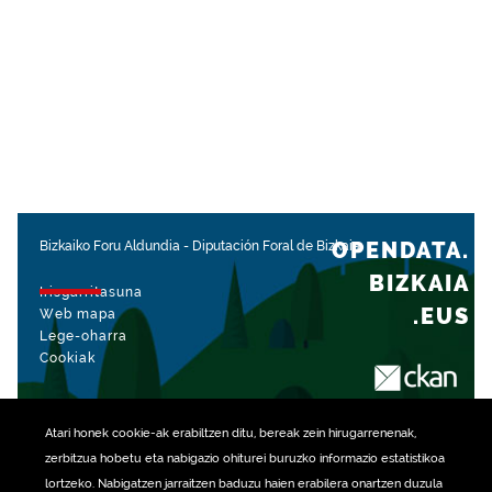
OPENDATA.
Bizkaiko Foru Aldundia
-
Diputación Foral de Bizkaia
BIZKAIA
Irisgarritasuna
.EUS
Web mapa
Lege-oharra
Cookiak
rekin kudeatua
Atari honek
cookie
-ak erabiltzen ditu, bereak zein hirugarrenenak,
zerbitzua hobetu eta nabigazio ohiturei buruzko informazio estatistikoa
lortzeko. Nabigatzen jarraitzen baduzu haien erabilera onartzen duzula