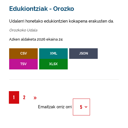
Edukiontziak - Orozko
Udalerri honetako edukiontzien kokapena erakusten da.
Orozkoko Udala
Azken aldaketa 2026 ekaina 24
CSV
XML
JSON
TSV
XLSX
Hurrengoa
»
1
2
Emaitzak orriz orri