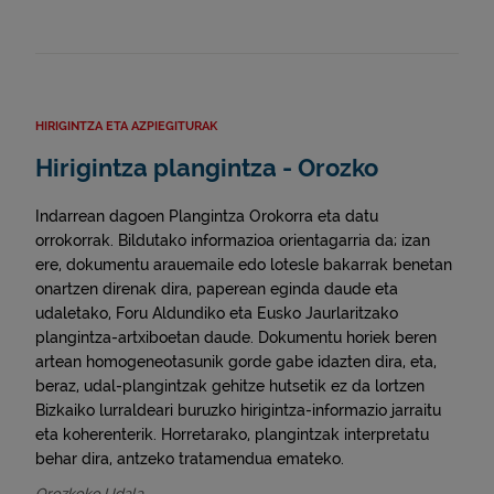
HIRIGINTZA ETA AZPIEGITURAK
Hirigintza plangintza - Orozko
Indarrean dagoen Plangintza Orokorra eta datu
orrokorrak. Bildutako informazioa orientagarria da; izan
ere, dokumentu arauemaile edo lotesle bakarrak benetan
onartzen direnak dira, paperean eginda daude eta
udaletako, Foru Aldundiko eta Eusko Jaurlaritzako
plangintza-artxiboetan daude. Dokumentu horiek beren
artean homogeneotasunik gorde gabe idazten dira, eta,
beraz, udal-plangintzak gehitze hutsetik ez da lortzen
Bizkaiko lurraldeari buruzko hirigintza-informazio jarraitu
eta koherenterik. Horretarako, plangintzak interpretatu
behar dira, antzeko tratamendua emateko.
Orozkoko Udala