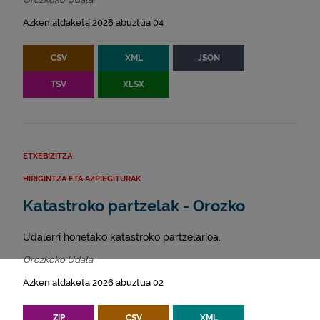
Azken aldaketa 2026 abuztua 04
CSV
XML
JSON
TSV
XLSX
ETXEBIZITZA
HIRIGINTZA ETA AZPIEGITURAK
Katastroko partzelak - Orozko
Udalerri honetako katastroko partzelarioa.
Orozkoko Udala
Azken aldaketa 2026 abuztua 02
ZIP
CSV
XML