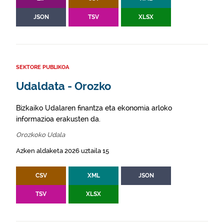
JSON
TSV
XLSX
SEKTORE PUBLIKOA
Udaldata - Orozko
Bizkaiko Udalaren finantza eta ekonomia arloko
informazioa erakusten da.
Orozkoko Udala
Azken aldaketa 2026 uztaila 15
CSV
XML
JSON
TSV
XLSX