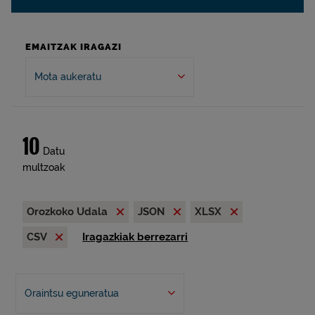
EMAITZAK IRAGAZI
Mota aukeratu
10
Datu
multzoak
Orozkoko Udala
JSON
XLSX
CSV
Iragazkiak berrezarri
Oraintsu eguneratua