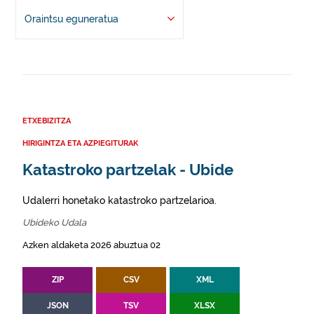
Oraintsu eguneratua
ETXEBIZITZA
HIRIGINTZA ETA AZPIEGITURAK
Katastroko partzelak - Ubide
Udalerri honetako katastroko partzelarioa.
Ubideko Udala
Azken aldaketa 2026 abuztua 02
ZIP
CSV
XML
JSON
TSV
XLSX