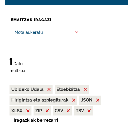
EMAITZAK IRAGAZI
Mota aukeratu
1
Datu
multzoa
Ubideko Udala
Etxebizitza
Hirigintza eta azpiegiturak
JSON
XLSX
ZIP
CSV
TSV
Iragazkiak berrezarri