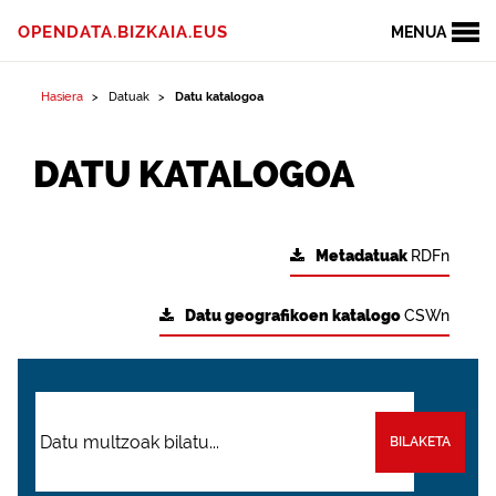
OPENDATA.BIZKAIA.EUS
MENUA
Hasiera
Datuak
Datu katalogoa
DATU KATALOGOA
Metadatuak
RDFn
Datu geografikoen katalogo
CSWn
BILAKETA