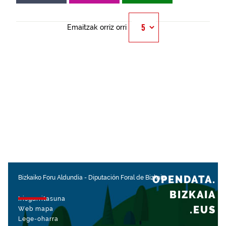
Emaitzak orriz orri
OPENDATA.
Bizkaiko Foru Aldundia
-
Diputación Foral de Bizkaia
BIZKAIA
Irisgarritasuna
.EUS
Web mapa
Lege-oharra