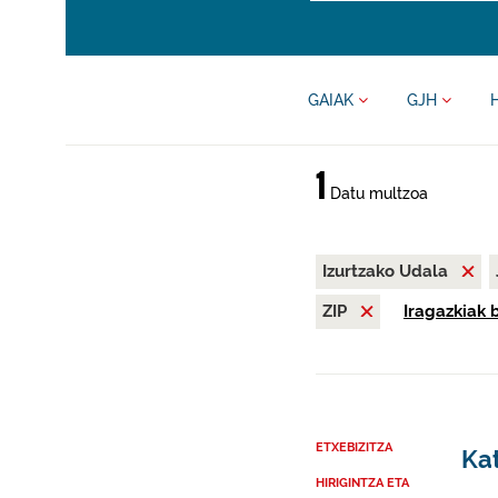
GAIAK
GJH
1
Datu multzoa
Izurtzako Udala
ZIP
Iragazkiak 
ETXEBIZITZA
Kat
HIRIGINTZA ETA