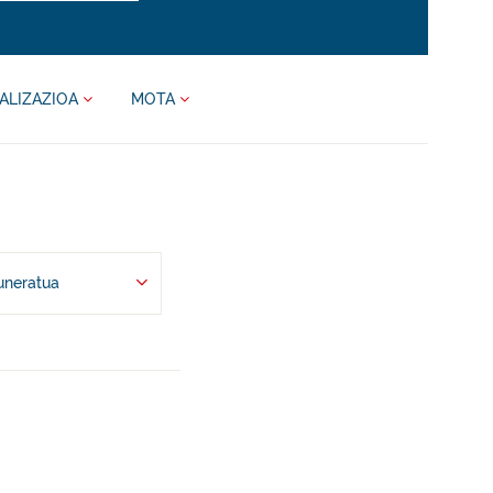
ALIZAZIOA
MOTA
uneratua