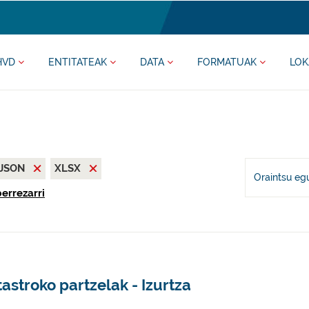
HVD
ENTITATEAK
DATA
FORMATUAK
LOK
JSON
XLSX
Oraintsu eg
berrezarri
astroko partzelak - Izurtza