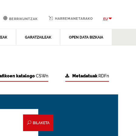
HARREMANETARAKO
EU
BERRIKUNTZAK
ZEAK
GARATZAILEAK
OPEN DATA BIZKAIA
afikoen katalogo
CSWn
Metadatuak
RDFn
BILAKETA