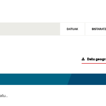
DATUAK
BISTARAT
Datu geogr