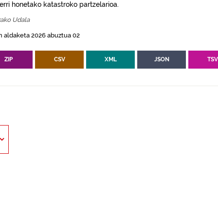
erri honetako katastroko partzelarioa.
zako Udala
n aldaketa 2026 abuztua 02
ZIP
CSV
XML
JSON
TS