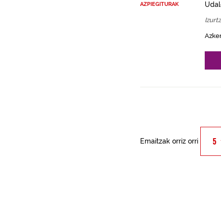
Udal
AZPIEGITURAK
Izurt
Azke
Emaitzak orriz orri