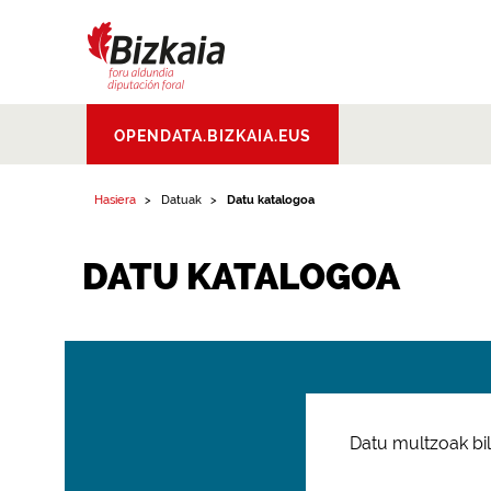
Bizkaiko Foru
OPENDATA.BIZKAIA.EUS
Aldundia
.
Diputacion
Foral de Bizkaia
Hasiera
Datuak
Datu katalogoa
DATU KATALOGOA