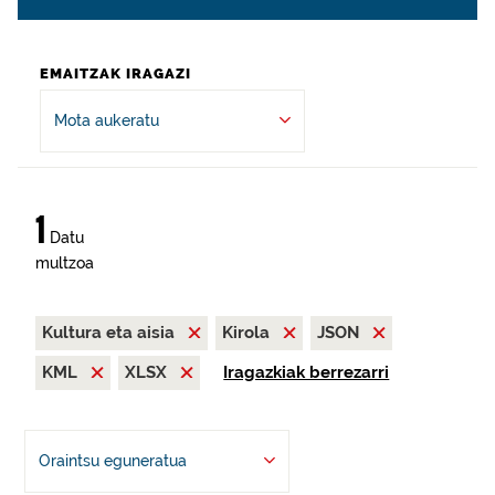
EMAITZAK IRAGAZI
Mota aukeratu
1
Datu
multzoa
Kultura eta aisia
Kirola
JSON
KML
XLSX
Iragazkiak berrezarri
Oraintsu eguneratua