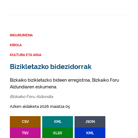
INGURUMENA
KIROLA
KULTURA ETA AISIA
Bizikletazko bidezidorrak
Bizkaiko bizikletazko bideen erregistroa, Bizkaiko Foru
Aldundiaren eskumena.
Bizkaiko Foru Aldundia
Azken aldaketa 2026 maiatza 05
CSV
XML
JSON
TSV
XLSX
KML