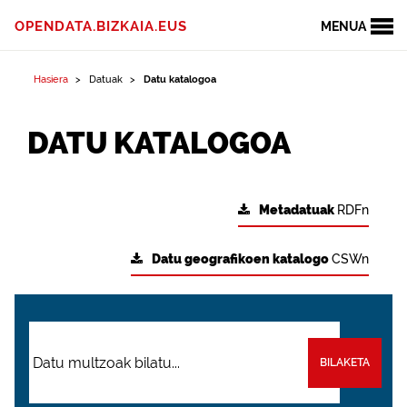
OPENDATA.BIZKAIA.EUS
MENUA
Hasiera
Datuak
Datu katalogoa
DATU KATALOGOA
Metadatuak
RDFn
Datu geografikoen katalogo
CSWn
BILAKETA