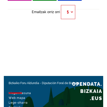
Emaitzak orriz orri
OPENDATA.
Bizkaiko Foru Aldundia
-
Diputación Foral de Bizkaia
BIZKAIA
Irisgarritasuna
.EUS
Web mapa
Lege-oharra