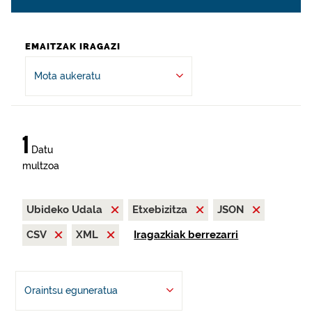
EMAITZAK IRAGAZI
Mota aukeratu
1
Datu
multzoa
Ubideko Udala
Etxebizitza
JSON
CSV
XML
Iragazkiak berrezarri
Oraintsu eguneratua