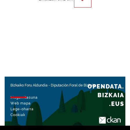
OPENDATA.
Bizkaiko Foru Aldundia
-
Diputación Foral de Bizkaia
BIZKAIA
Irisgarritasuna
.EUS
Web mapa
Lege-oharra
Cookiak
rekin kudeatua