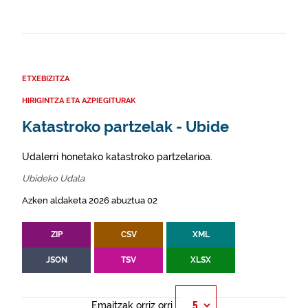
ETXEBIZITZA
HIRIGINTZA ETA AZPIEGITURAK
Katastroko partzelak - Ubide
Udalerri honetako katastroko partzelarioa.
Ubideko Udala
Azken aldaketa 2026 abuztua 02
ZIP
CSV
XML
JSON
TSV
XLSX
Emaitzak orriz orri