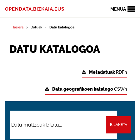
OPENDATA.BIZKAIA.EUS
MENUA
Hasiera
Datuak
Datu katalogoa
DATU KATALOGOA
Metadatuak
RDFn
Datu geografikoen katalogo
CSWn
BILAKETA