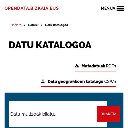
OPENDATA.BIZKAIA.EUS
MENUA
Hasiera
Datuak
Datu katalogoa
DATU KATALOGOA
Metadatuak
RDFn
Datu geografikoen katalogo
CSWn
BILAKETA