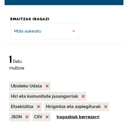
EMAITZAK IRAGAZI
Mota aukeratu
1
Datu
multzoa
Ubideko Udala
Hiri eta komunitate jasangarriak
Etxebizitza
Hirigintza eta azpiegiturak
JSON
CSV
Iragazkiak berrezarri