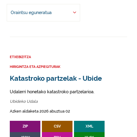
Oraintsu eguneratua
ETXEBIZITZA
HIRIGINTZA ETA AZPIEGITURAK
Katastroko partzelak - Ubide
Udalerri honetako katastroko partzelarioa.
Ubideko Udala
Azken aldaketa 2026 abuztua 02
ZIP
CSV
XML