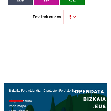
JSON
TSV
XLSX
Emaitzak orriz orri
OPENDATA.
Bizkaiko Foru Aldundia
-
Diputación Foral de Bizkaia
BIZKAIA
Irisgarritasuna
.EUS
Web mapa