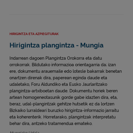
HIRIGINTZA ETA AZPIEGITURAK
Hirigintza plangintza - Mungia
Indarrean dagoen Plangintza Orokorra eta datu
orrokorrak. Bildutako informazioa orientagarria da; izan
ere, dokumentu arauemaile edo lotesle bakarrak benetan
onartzen direnak dira, paperean eginda daude eta
udaletako, Foru Aldundiko eta Eusko Jaurlaritzako
plangintza-artxiboetan daude. Dokumentu horiek beren
artean homogeneotasunik gorde gabe idazten dira, eta,
beraz, udal-plangintzak gehitze hutsetik ez da lortzen
Bizkaiko lurraldeari buruzko hirigintza-informazio jarraitu
eta koherenterik. Horretarako, plangintzak interpretatu
behar dira, antzeko tratamendua emateko.
Mungiako Udala