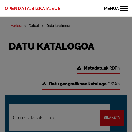
OPENDATA.BIZKAIA.EUS
MENUA
Hasiera
Datuak
Datu katalogoa
DATU KATALOGOA
Metadatuak
RDFn
Datu geografikoen katalogo
CSWn
BILAKETA