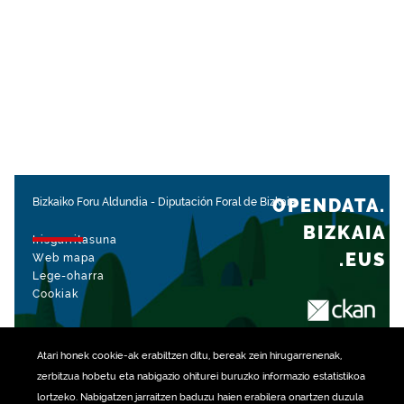
OPENDATA.
Bizkaiko Foru Aldundia
-
Diputación Foral de Bizkaia
BIZKAIA
Irisgarritasuna
.EUS
Web mapa
Lege-oharra
Cookiak
rekin kudeatua
Atari honek
cookie
-ak erabiltzen ditu, bereak zein hirugarrenenak,
zerbitzua hobetu eta nabigazio ohiturei buruzko informazio estatistikoa
lortzeko. Nabigatzen jarraitzen baduzu haien erabilera onartzen duzula