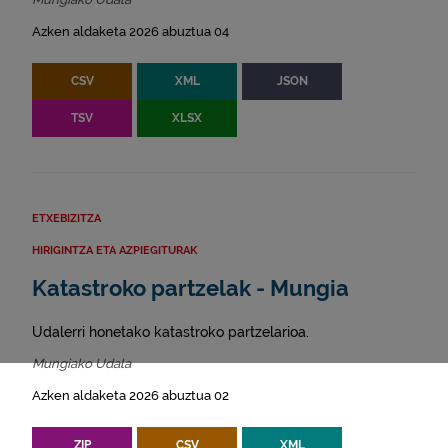
Azken aldaketa 2026 abuztua 04
CSV
XML
JSON
TSV
XLSX
ETXEBIZITZA
HIRIGINTZA ETA AZPIEGITURAK
Katastroko partzelak - Mungia
Udalerri honetako katastroko partzelarioa.
Mungiako Udala
Azken aldaketa 2026 abuztua 02
ZIP
CSV
XML