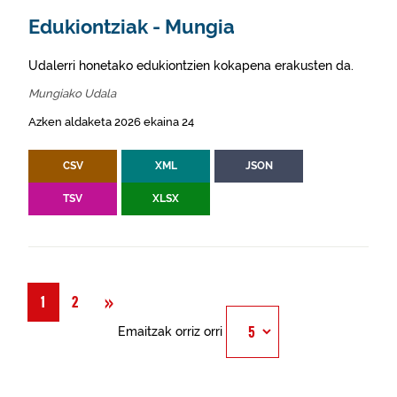
Edukiontziak - Mungia
Udalerri honetako edukiontzien kokapena erakusten da.
Mungiako Udala
Azken aldaketa 2026 ekaina 24
CSV
XML
JSON
TSV
XLSX
Hurrengoa
»
1
2
Emaitzak orriz orri