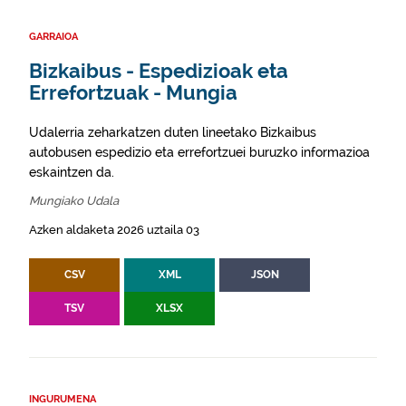
GARRAIOA
Bizkaibus - Espedizioak eta
Errefortzuak - Mungia
Udalerria zeharkatzen duten lineetako Bizkaibus
autobusen espedizio eta errefortzuei buruzko informazioa
eskaintzen da.
Mungiako Udala
Azken aldaketa 2026 uztaila 03
CSV
XML
JSON
TSV
XLSX
INGURUMENA