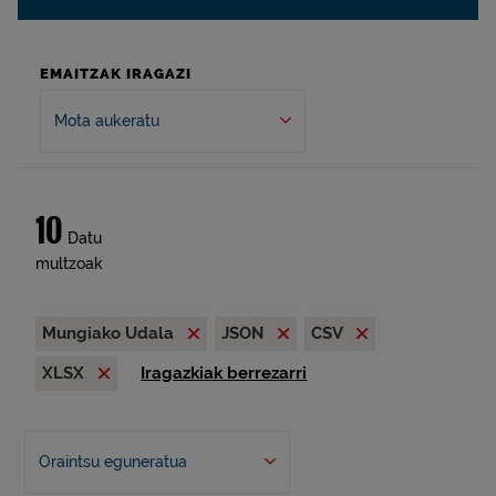
EMAITZAK IRAGAZI
Mota aukeratu
10
Datu
multzoak
Mungiako Udala
JSON
CSV
XLSX
Iragazkiak berrezarri
Oraintsu eguneratua