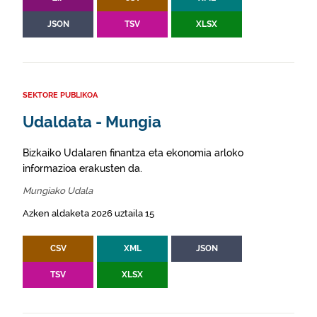
JSON
TSV
XLSX
SEKTORE PUBLIKOA
Udaldata - Mungia
Bizkaiko Udalaren finantza eta ekonomia arloko
informazioa erakusten da.
Mungiako Udala
Azken aldaketa 2026 uztaila 15
CSV
XML
JSON
TSV
XLSX