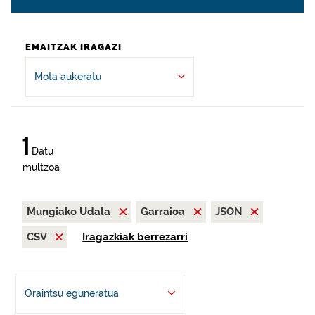
EMAITZAK IRAGAZI
Mota aukeratu
1
Datu
multzoa
Mungiako Udala
Garraioa
JSON
CSV
Iragazkiak berrezarri
Oraintsu eguneratua