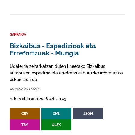
GARRAIOA
Bizkaibus - Espedizioak eta
Errefortzuak - Mungia
Udalerria zeharkatzen duten lineetako Bizkaibus
autobusen espedizio eta errefortzuei buruzko informazioa
eskaintzen da.
Mungiako Udala
Azken aldaketa 2026 uztaila 03
CSV
XML
JSON
TSV
XLSX