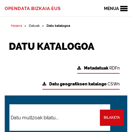
OPENDATA.BIZKAIA.EUS
MENUA
Hasiera
Datuak
Datu katalogoa
DATU KATALOGOA
Metadatuak
RDFn
Datu geografikoen katalogo
CSWn
BILAKETA