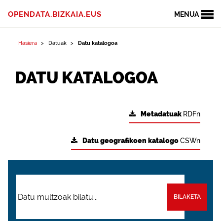
OPENDATA.BIZKAIA.EUS
MENUA
Hasiera
Datuak
Datu katalogoa
DATU KATALOGOA
Metadatuak
RDFn
Datu geografikoen katalogo
CSWn
BILAKETA