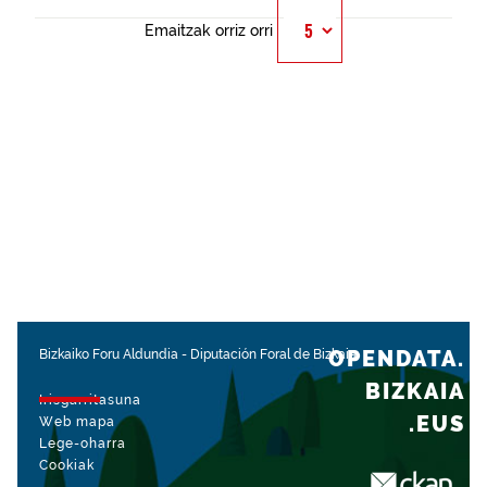
Emaitzak orriz orri
OPENDATA.
Bizkaiko Foru Aldundia
-
Diputación Foral de Bizkaia
BIZKAIA
Irisgarritasuna
.EUS
Web mapa
Lege-oharra
Cookiak