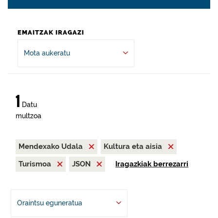
EMAITZAK IRAGAZI
Mota aukeratu
1
Datu
multzoa
Mendexako Udala
Kultura eta aisia
Turismoa
JSON
Iragazkiak berrezarri
Oraintsu eguneratua