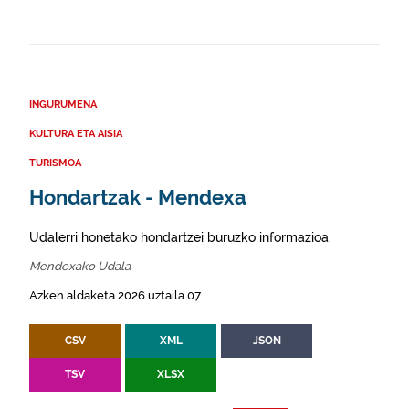
INGURUMENA
KULTURA ETA AISIA
TURISMOA
Hondartzak - Mendexa
Udalerri honetako hondartzei buruzko informazioa.
Mendexako Udala
Azken aldaketa 2026 uztaila 07
CSV
XML
JSON
TSV
XLSX