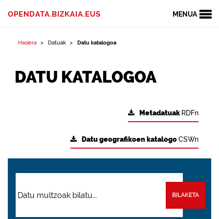
OPENDATA.BIZKAIA.EUS
MENUA
Hasiera
Datuak
Datu katalogoa
DATU KATALOGOA
Metadatuak
RDFn
Datu geografikoen katalogo
CSWn
BILAKETA