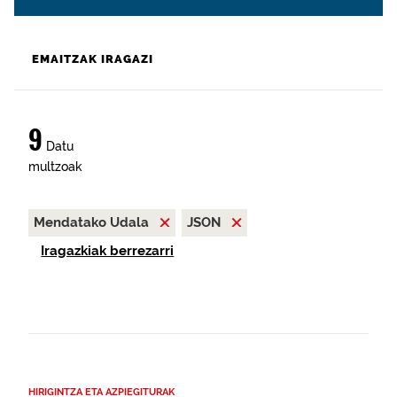
EMAITZAK IRAGAZI
9
Datu
multzoak
Mendatako Udala
JSON
Iragazkiak berrezarri
HIRIGINTZA ETA AZPIEGITURAK