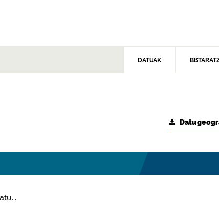
DATUAK
BISTARAT
Datu geogr