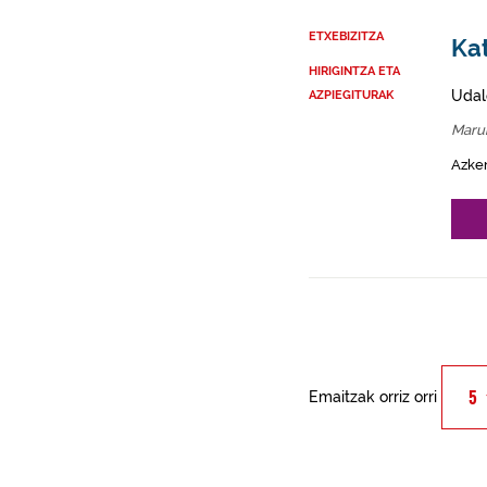
ETXEBIZITZA
Kat
HIRIGINTZA ETA
Udal
AZPIEGITURAK
Maru
Azke
Emaitzak orriz orri