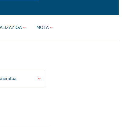
ALIZAZIOA
MOTA
uneratua