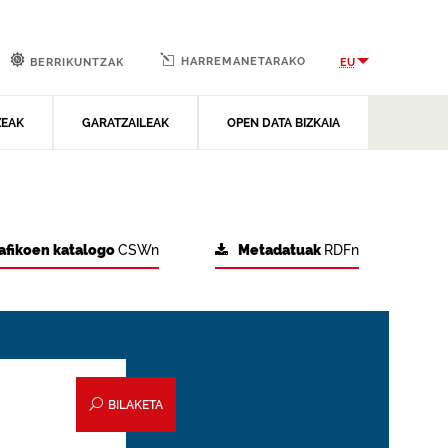
HARREMANETARAKO
EU
BERRIKUNTZAK
ZEAK
GARATZAILEAK
OPEN DATA BIZKAIA
afikoen katalogo
CSWn
Metadatuak
RDFn
BILAKETA