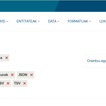
HVD
ENTITATEAK
DATA
FORMATUAK
LOK
la
Oraintsu eg
iturak
JSON
SV
TSV