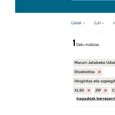
GAIAK
GJH
1
Datu multzoa
Maruri-Jatabeko Uda
Etxebizitza
Hirigintza eta azpieg
XLSX
ZIP
C
Iragazkiak berrezarri