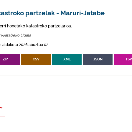
astroko partzelak - Maruri-Jatabe
erri honetako katastroko partzelarioa.
ri-Jatabeko Udala
n aldaketa 2026 abuztua 02
ZIP
CSV
XML
JSON
TS