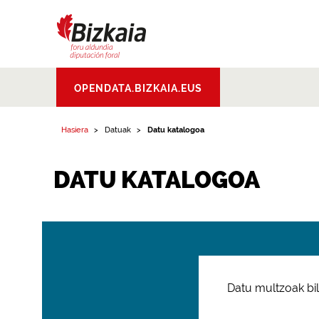
Bizkaiko Foru
OPENDATA.BIZKAIA.EUS
Aldundia
.
Diputacion
Foral de Bizkaia
Hasiera
Datuak
Datu katalogoa
DATU KATALOGOA