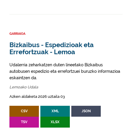
GARRAIOA
Bizkaibus - Espedizioak eta
Errefortzuak - Lemoa
Udalerria zeharkatzen duten lineetako Bizkaibus
autobusen espedizio eta errefortzuei buruzko informazioa
eskaintzen da.
Lemoako Udala
Azken aldaketa 2026 uztaila 03
CSV
XML
JSON
TSV
XLSX