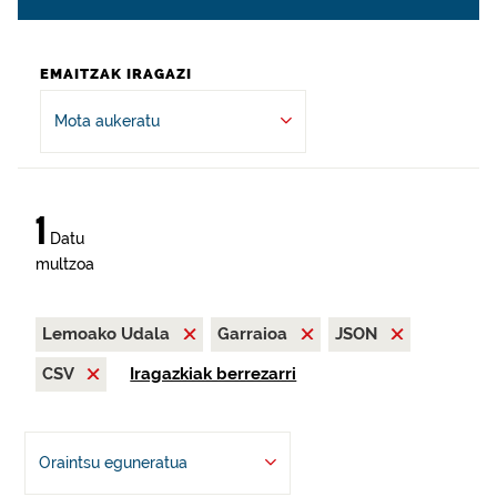
EMAITZAK IRAGAZI
Mota aukeratu
1
Datu
multzoa
Lemoako Udala
Garraioa
JSON
CSV
Iragazkiak berrezarri
Oraintsu eguneratua