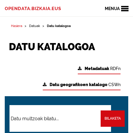
OPENDATA.BIZKAIA.EUS
MENUA
Hasiera
Datuak
Datu katalogoa
DATU KATALOGOA
Metadatuak
RDFn
Datu geografikoen katalogo
CSWn
BILAKETA