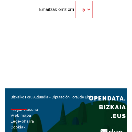
Emaitzak orriz orri
OPENDATA.
Bizkaiko Foru Aldundia
-
Diputación Foral de Bizkaia
BIZKAIA
Irisgarritasuna
.EUS
Web mapa
Lege-oharra
Cookiak