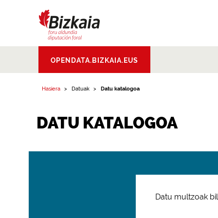
Bizkaiko Foru
OPENDATA.BIZKAIA.EUS
Aldundia
.
Diputacion
Foral de Bizkaia
Hasiera
Datuak
Datu katalogoa
DATU KATALOGOA