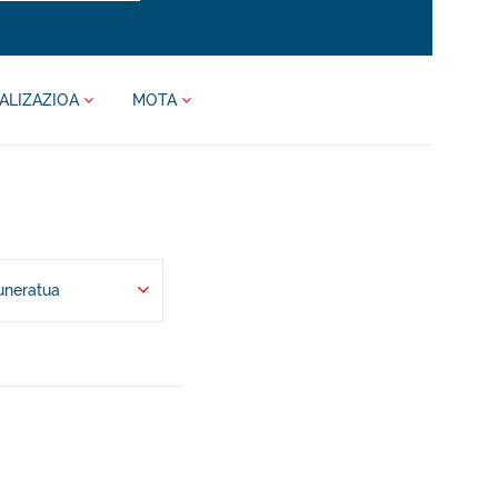
ALIZAZIOA
MOTA
uneratua