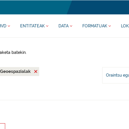
HVD
ENTITATEAK
DATA
FORMATUAK
LOK
aketa batekin.
Geoespazialak
Oraintsu eg