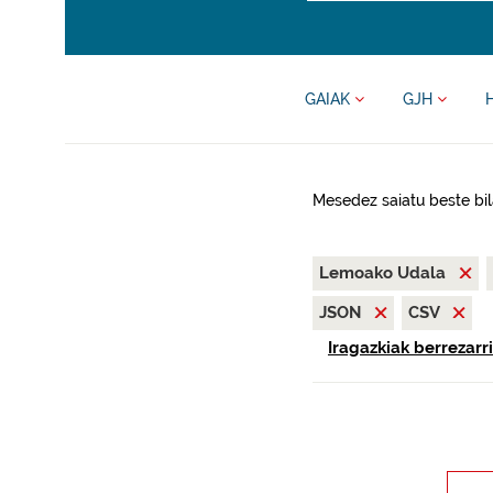
GAIAK
GJH
Mesedez saiatu beste bil
Lemoako Udala
JSON
CSV
Iragazkiak berrezarri