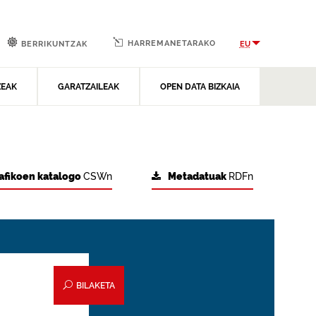
HARREMANETARAKO
EU
BERRIKUNTZAK
ZEAK
GARATZAILEAK
OPEN DATA BIZKAIA
afikoen katalogo
CSWn
Metadatuak
RDFn
BILAKETA