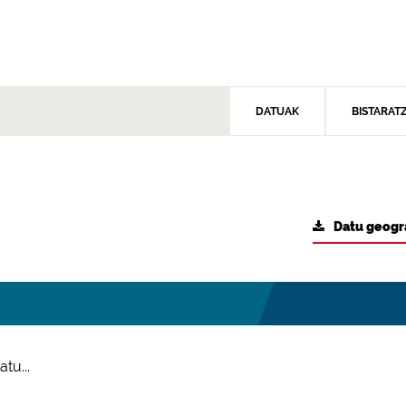
DATUAK
BISTARAT
Datu geogr