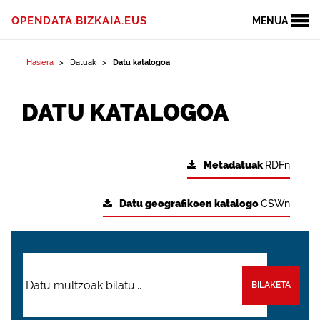
OPENDATA.BIZKAIA.EUS
MENUA
Hasiera
Datuak
Datu katalogoa
DATU KATALOGOA
Metadatuak
RDFn
Datu geografikoen katalogo
CSWn
BILAKETA