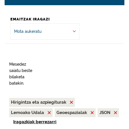
EMAITZAK IRAGAZI
Mota aukeratu
Mesedez
saiatu beste
bilaketa
batekin.
Hirigintza eta azpiegiturak
Lemoako Udala
Geoespazialak
JSON
Iragazkiak berrezarri