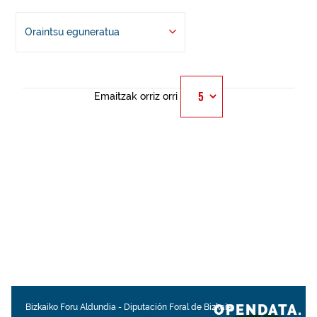
Oraintsu eguneratua
Emaitzak orriz orri
OPENDATA.
Bizkaiko Foru Aldundia
-
Diputación Foral de Bizkaia