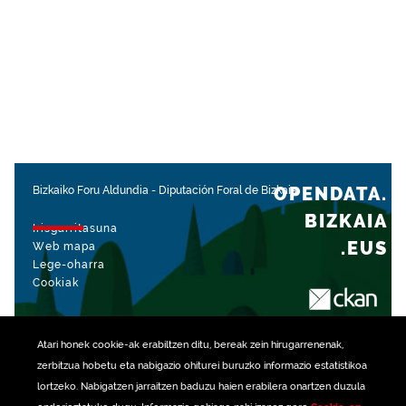
OPENDATA.
Bizkaiko Foru Aldundia
-
Diputación Foral de Bizkaia
BIZKAIA
Irisgarritasuna
.EUS
Web mapa
Lege-oharra
Cookiak
rekin kudeatua
Atari honek
cookie
-ak erabiltzen ditu, bereak zein hirugarrenenak,
zerbitzua hobetu eta nabigazio ohiturei buruzko informazio estatistikoa
lortzeko. Nabigatzen jarraitzen baduzu haien erabilera onartzen duzula