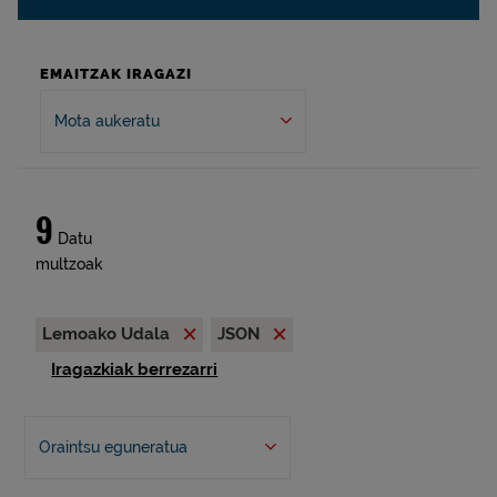
EMAITZAK IRAGAZI
Mota aukeratu
9
Datu
multzoak
Lemoako Udala
JSON
Iragazkiak berrezarri
Oraintsu eguneratua