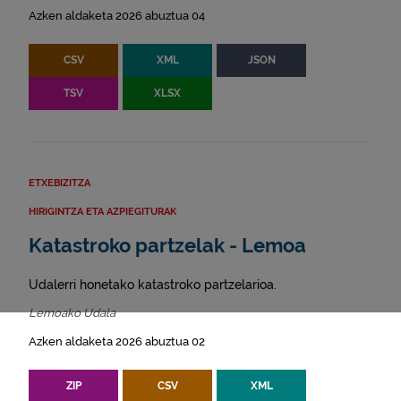
Azken aldaketa 2026 abuztua 04
CSV
XML
JSON
TSV
XLSX
ETXEBIZITZA
HIRIGINTZA ETA AZPIEGITURAK
Katastroko partzelak - Lemoa
Udalerri honetako katastroko partzelarioa.
Lemoako Udala
Azken aldaketa 2026 abuztua 02
ZIP
CSV
XML