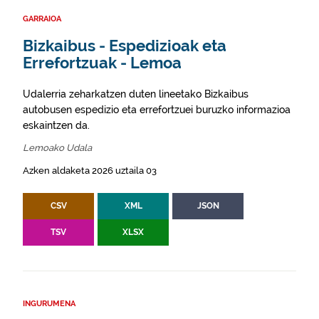
GARRAIOA
Bizkaibus - Espedizioak eta
Errefortzuak - Lemoa
Udalerria zeharkatzen duten lineetako Bizkaibus
autobusen espedizio eta errefortzuei buruzko informazioa
eskaintzen da.
Lemoako Udala
Azken aldaketa 2026 uztaila 03
CSV
XML
JSON
TSV
XLSX
INGURUMENA