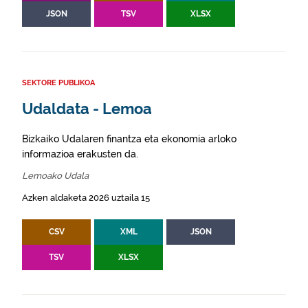
JSON
TSV
XLSX
SEKTORE PUBLIKOA
Udaldata - Lemoa
Bizkaiko Udalaren finantza eta ekonomia arloko
informazioa erakusten da.
Lemoako Udala
Azken aldaketa 2026 uztaila 15
CSV
XML
JSON
TSV
XLSX