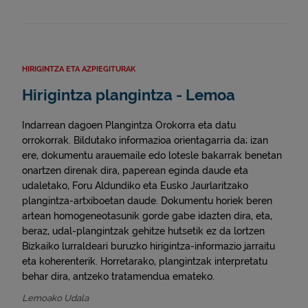
HIRIGINTZA ETA AZPIEGITURAK
Hirigintza plangintza - Lemoa
Indarrean dagoen Plangintza Orokorra eta datu
orrokorrak. Bildutako informazioa orientagarria da; izan
ere, dokumentu arauemaile edo lotesle bakarrak benetan
onartzen direnak dira, paperean eginda daude eta
udaletako, Foru Aldundiko eta Eusko Jaurlaritzako
plangintza-artxiboetan daude. Dokumentu horiek beren
artean homogeneotasunik gorde gabe idazten dira, eta,
beraz, udal-plangintzak gehitze hutsetik ez da lortzen
Bizkaiko lurraldeari buruzko hirigintza-informazio jarraitu
eta koherenterik. Horretarako, plangintzak interpretatu
behar dira, antzeko tratamendua emateko.
Lemoako Udala