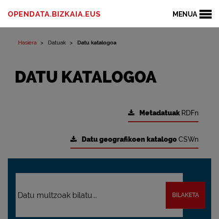
OPENDATA.BIZKAIA.EUS
MENUA
Hasiera
Datuak
Datu katalogoa
DATU KATALOGOA
Metadatuak
RDFn
Datu geografikoen katalogo
CSWn
BILAKETA