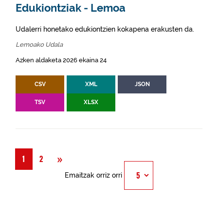
Edukiontziak - Lemoa
Udalerri honetako edukiontzien kokapena erakusten da.
Lemoako Udala
Azken aldaketa 2026 ekaina 24
CSV
XML
JSON
TSV
XLSX
Hurrengoa
»
1
2
Emaitzak orriz orri