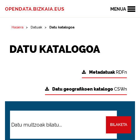
OPENDATA.BIZKAIA.EUS
MENUA
Hasiera
Datuak
Datu katalogoa
DATU KATALOGOA
Metadatuak
RDFn
Datu geografikoen katalogo
CSWn
BILAKETA