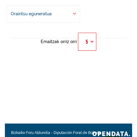
Oraintsu eguneratua
Emaitzak orriz orri
OPENDATA.
Bizkaiko Foru Aldundia
-
Diputación Foral de Bizkaia