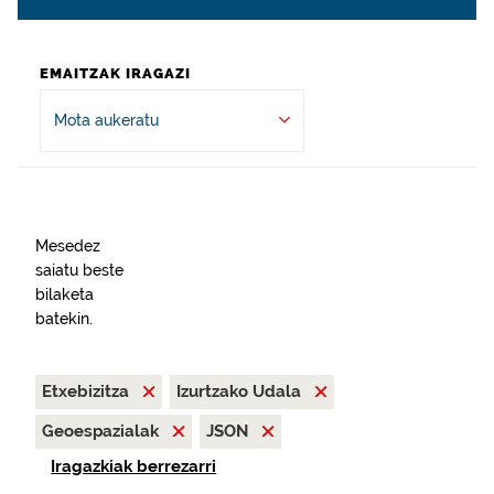
EMAITZAK IRAGAZI
Mota aukeratu
Mesedez
saiatu beste
bilaketa
batekin.
Etxebizitza
Izurtzako Udala
Geoespazialak
JSON
Iragazkiak berrezarri