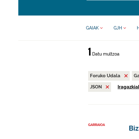
GAIAK
GJH
1
Datu multzoa
Foruko Udala
Ga
JSON
Iragazkia
GARRAIOA
Biz