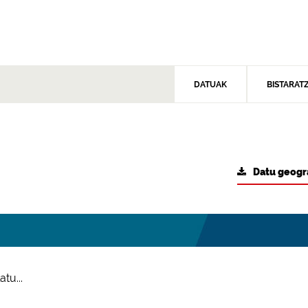
DATUAK
BISTARAT
Datu geogr