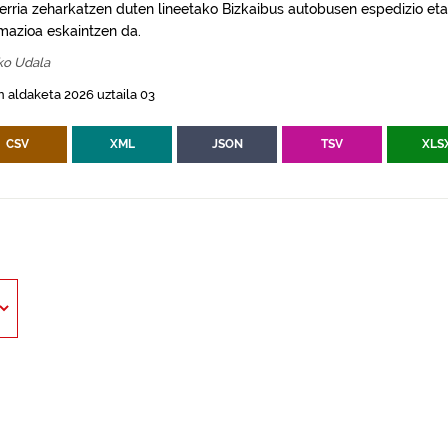
erria zeharkatzen duten lineetako Bizkaibus autobusen espedizio eta
rmazioa eskaintzen da.
ko Udala
 aldaketa 2026 uztaila 03
CSV
XML
JSON
TSV
XLS