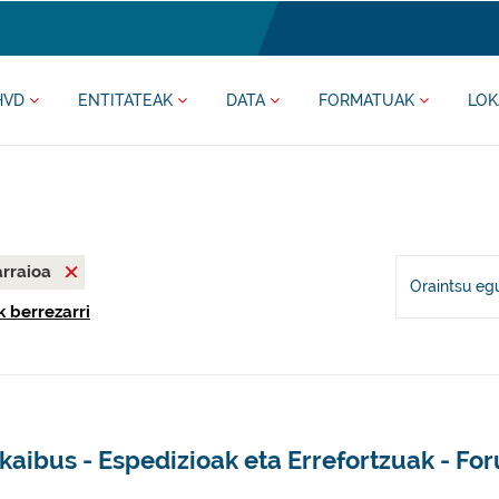
HVD
ENTITATEAK
DATA
FORMATUAK
LOK
rraioa
Oraintsu eg
k berrezarri
kaibus - Espedizioak eta Errefortzuak - Fo