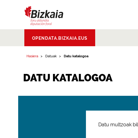
Bizkaiko Foru
OPENDATA.BIZKAIA.EUS
Aldundia
.
Diputacion
Foral de Bizkaia
Hasiera
Datuak
Datu katalogoa
DATU KATALOGOA