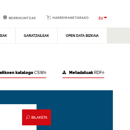
HARREMANETARAKO
EU
BERRIKUNTZAK
ZEAK
GARATZAILEAK
OPEN DATA BIZKAIA
afikoen katalogo
CSWn
Metadatuak
RDFn
BILAKETA