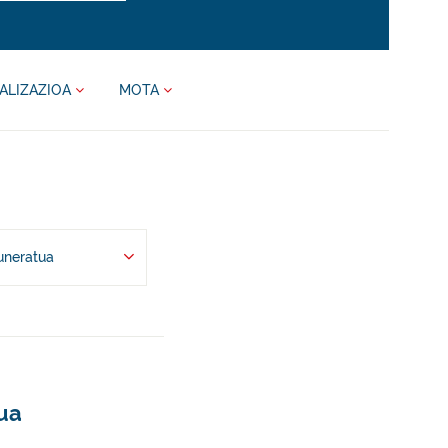
ALIZAZIOA
MOTA
uneratua
rua