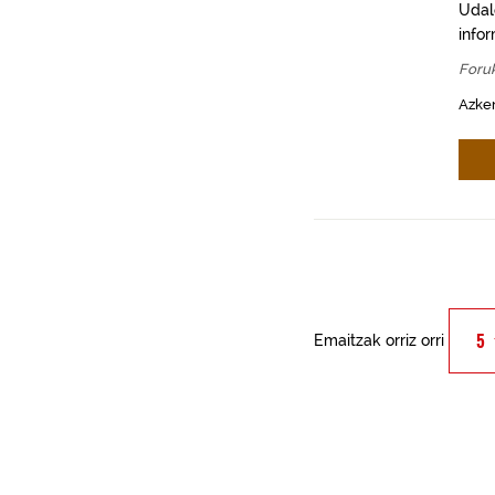
Udal
info
Foru
Azken
Emaitzak orriz orri