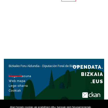
OPENDATA.
Bizkaiko Foru Aldundia
-
Diputación Foral de Bizkaia
BIZKAIA
Irisgarritasuna
.EUS
Web mapa
Lege-oharra
Cookiak
rekin kudeatua
Atari honek
cookie
-ak erabiltzen ditu, bereak zein hirugarrenenak,