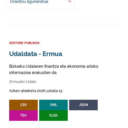
Oraintsu eguneratua
SEKTORE PUBLIKOA
Udaldata - Ermua
Bizkaiko Udalaren finantza eta ekonomia arloko
informazioa erakusten da.
Ermuako Udala
Azken aldaketa 2026 uztaila 15
CSV
XML
JSON
TSV
XLSX