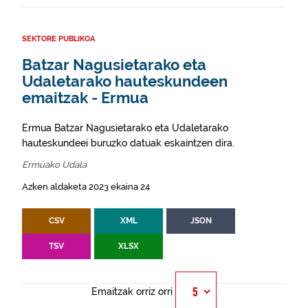
SEKTORE PUBLIKOA
Batzar Nagusietarako eta
Udaletarako hauteskundeen
emaitzak - Ermua
Ermua Batzar Nagusietarako eta Udaletarako
hauteskundeei buruzko datuak eskaintzen dira.
Ermuako Udala
Azken aldaketa 2023 ekaina 24
CSV
XML
JSON
TSV
XLSX
Emaitzak orriz orri