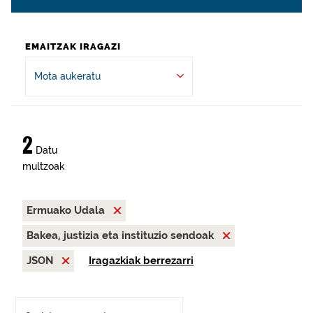
EMAITZAK IRAGAZI
Mota aukeratu
2
Datu
multzoak
Ermuako Udala
Bakea, justizia eta instituzio sendoak
JSON
Iragazkiak berrezarri