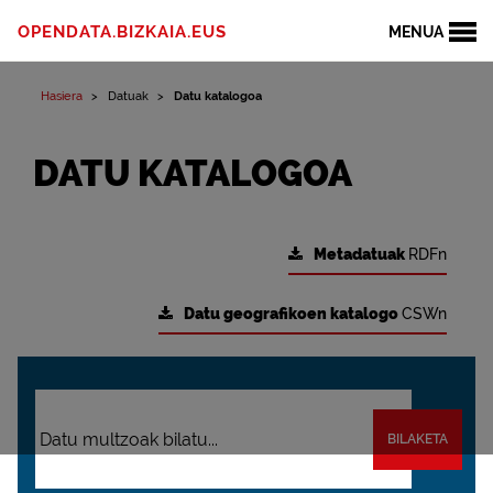
OPENDATA.BIZKAIA.EUS
MENUA
Hasiera
Datuak
Datu katalogoa
DATU KATALOGOA
Metadatuak
RDFn
Datu geografikoen katalogo
CSWn
BILAKETA