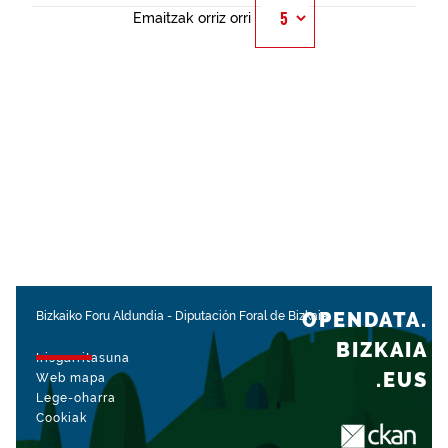
Emaitzak orriz orri
OPENDATA.
Bizkaiko Foru Aldundia
-
Diputación Foral de Bizkaia
BIZKAIA
Irisgarritasuna
.EUS
Web mapa
Lege-oharra
Cookiak