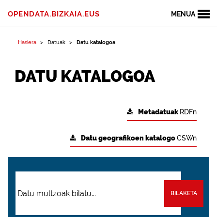
OPENDATA.BIZKAIA.EUS
MENUA
Hasiera
Datuak
Datu katalogoa
DATU KATALOGOA
Metadatuak
RDFn
Datu geografikoen katalogo
CSWn
BILAKETA