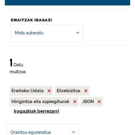
EMAITZAK IRAGAZI
Mota aukeratu
1
Datu
multzoa
Ereñoko Udala
Etxebizitza
Hirigintza eta azpiegiturak
JSON
Iragazkiak berrezarri
Oraintsu eguneratua