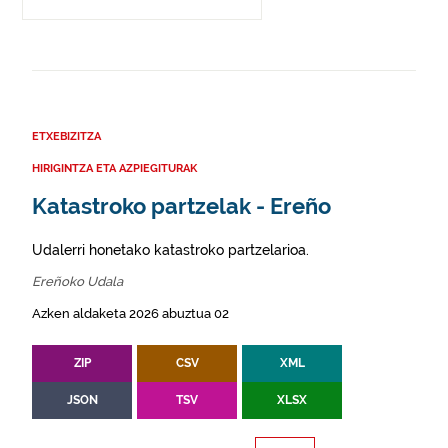
ETXEBIZITZA
HIRIGINTZA ETA AZPIEGITURAK
Katastroko partzelak - Ereño
Udalerri honetako katastroko partzelarioa.
Ereñoko Udala
Azken aldaketa 2026 abuztua 02
ZIP
CSV
XML
JSON
TSV
XLSX