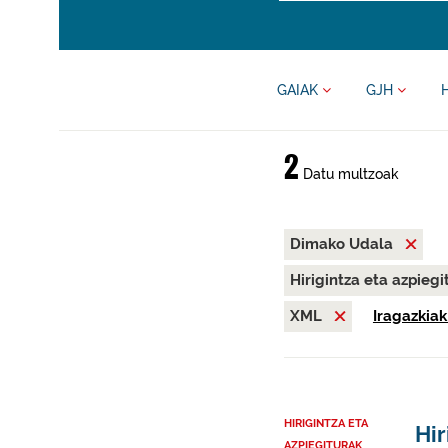
GAIAK
GJH
2
Datu multzoak
Dimako Udala
Hirigintza eta azpieg
XML
Iragazkiak
HIRIGINTZA ETA
Hir
AZPIEGITURAK