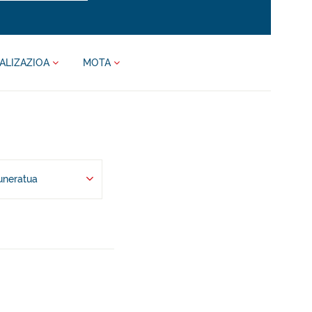
ALIZAZIOA
MOTA
uneratua