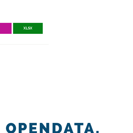
V
XLSX
OPENDATA.