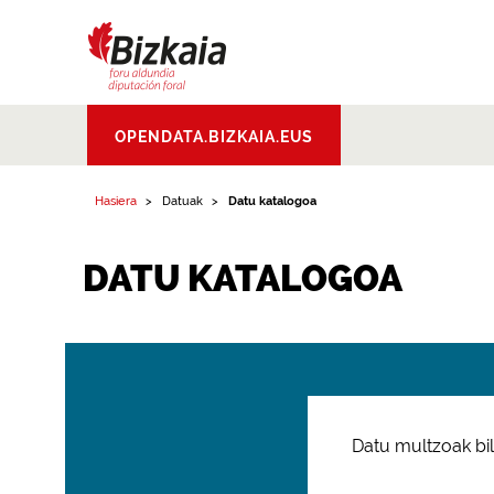
Bizkaiko Foru
OPENDATA.BIZKAIA.EUS
Aldundia
.
Diputacion
Foral de Bizkaia
Hasiera
Datuak
Datu katalogoa
DATU KATALOGOA