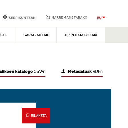
HARREMANETARAKO
EU
BERRIKUNTZAK
ZEAK
GARATZAILEAK
OPEN DATA BIZKAIA
afikoen katalogo
CSWn
Metadatuak
RDFn
BILAKETA