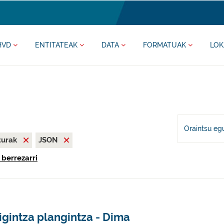
HVD
ENTITATEAK
DATA
FORMATUAK
LOK
Oraintsu eg
iturak
JSON
 berrezarri
igintza plangintza - Dima