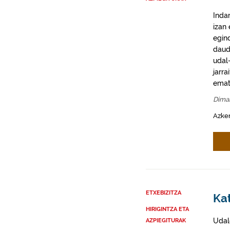
Inda
izan
egin
daud
udal-
jarra
emat
Dima
Azke
ETXEBIZITZA
Kat
HIRIGINTZA ETA
Udal
AZPIEGITURAK