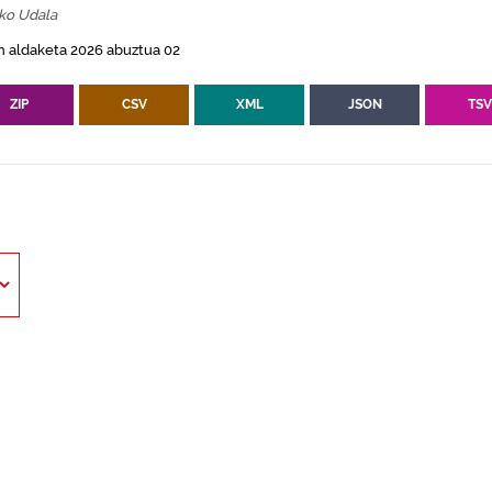
ko Udala
n aldaketa 2026 abuztua 02
ZIP
CSV
XML
JSON
TS