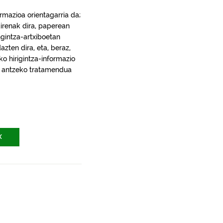
rmazioa orientagarria da;
irenak dira, paperean
gintza-artxiboetan
ten dira, eta, beraz,
ko hirigintza-informazio
ra, antzeko tratamendua
X