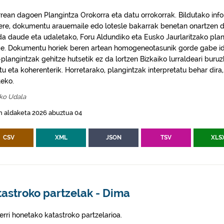
rrean dagoen Plangintza Orokorra eta datu orrokorrak. Bildutako info
 ere, dokumentu arauemaile edo lotesle bakarrak benetan onartzen d
da daude eta udaletako, Foru Aldundiko eta Eusko Jaurlaritzako plan
e. Dokumentu horiek beren artean homogeneotasunik gorde gabe idaz
plangintzak gehitze hutsetik ez da lortzen Bizkaiko lurraldeari buruz
itu eta koherenterik. Horretarako, plangintzak interpretatu behar di
eko.
ko Udala
n aldaketa 2026 abuztua 04
CSV
XML
JSON
TSV
XLS
astroko partzelak - Dima
erri honetako katastroko partzelarioa.