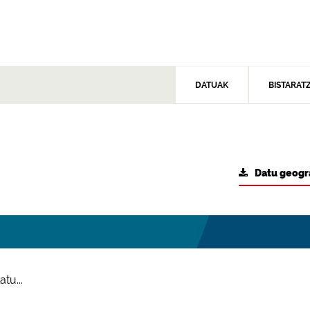
DATUAK
BISTARAT
Datu geogr