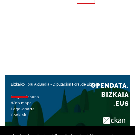
OPENDATA.
Bizkaiko Foru Aldundia
-
Diputación Foral de Bizkaia
BIZKAIA
Irisgarritasuna
.EUS
Web mapa
Lege-oharra
Cookiak
rekin kudeatua