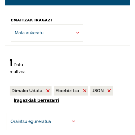
EMAITZAK IRAGAZI
Mota aukeratu
1
Datu
multzoa
Dimako Udala
Etxebizitza
JSON
Iragazkiak berrezarri
Oraintsu eguneratua