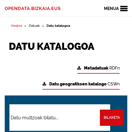
OPENDATA.BIZKAIA.EUS
MENUA
Hasiera
Datuak
Datu katalogoa
DATU KATALOGOA
Metadatuak
RDFn
Datu geografikoen katalogo
CSWn
BILAKETA