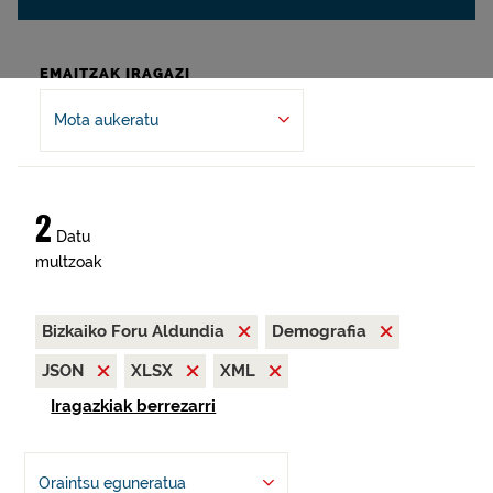
EMAITZAK IRAGAZI
Mota aukeratu
2
Datu
multzoak
Bizkaiko Foru Aldundia
Demografia
JSON
XLSX
XML
Iragazkiak berrezarri
Oraintsu eguneratua