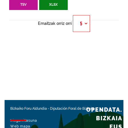
TSV
XLSX
Emaitzak orriz orri
OPENDATA.
Bizkaiko Foru Aldundia
-
Diputación Foral de Bizkaia
BIZKAIA
Irisgarritasuna
.EUS
Web mapa