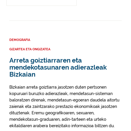
DEMOGRAFIA
GIZARTEA ETA ONGIZATEA
Arreta goiztiarraren eta
mendekotasunaren adierazleak
Bizkaian
Bizkaian arreta goiztiarra jasotzen duten pertsonen
kopuruari buruzko adierazleak, mendetasun-sisteman
baloratzen direnak, mendetasun-egoeran daudela aitortu
zaienak eta zaintzarako prestazio ekonomikoak jasotzen
dituztenak. Eremu geografikoaren, sexuaren,
mendekotasun-graduaren, adin-tarteen eta urteko
ekitaldiaren arabera bereizitako informazioa biltzen du.