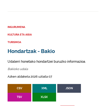
INGURUMENA
KULTURA ETA AISIA
TURISMOA
Hondartzak - Bakio
Udalerri honetako hondartzei buruzko informazioa.
Bakioko udala
Azken aldaketa 2026 uztaila 07
CSV
XML
JSON
TSV
XLSX