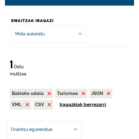
EMAITZAK IRAGAZI
Mota aukeratu
1
Datu
multzoa
Bakioko udala
Turismoa
JSON
XML
CSV
Iragazkiak berrezarri
Oraintsu eguneratua