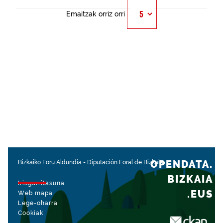
Emaitzak orriz orri
OPENDATA.
Bizkaiko Foru Aldundia
-
Diputación Foral de Bizkaia
BIZKAIA
Irisgarritasuna
.EUS
Web mapa
Lege-oharra
Cookiak