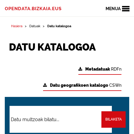
OPENDATA.BIZKAIA.EUS
MENUA
Hasiera
Datuak
Datu katalogoa
DATU KATALOGOA
Metadatuak
RDFn
Datu geografikoen katalogo
CSWn
BILAKETA