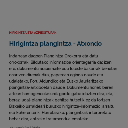
HIRIGINTZA ETA AZPIEGITURAK
Hirigintza plangintza - Atxondo
Indarrean dagoen Plangintza Orokorra eta datu
orrokorrak. Bildutako informazioa orientagarria da; izan
ere, dokumentu arauemaile edo lotesle bakarrak benetan
onartzen direnak dira, paperean eginda daude eta
udaletako, Foru Aldundiko eta Eusko Jaurlaritzako
plangintza-artxiboetan daude. Dokumentu horiek beren
artean homogeneotasunik gorde gabe idazten dira, eta,
beraz, udal-plangintzak gehitze hutsetik ez da lortzen
Bizkaiko lurraldeari buruzko hirigintza-informazio jarraitu
eta koherenterik. Horretarako, plangintzak interpretatu
behar dira, antzeko tratamendua emateko.
Atxondoko Udala