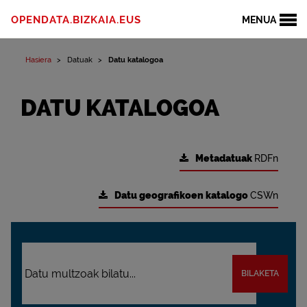
OPENDATA.BIZKAIA.EUS
MENUA
Hasiera
Datuak
Datu katalogoa
DATU KATALOGOA
Metadatuak
RDFn
Datu geografikoen katalogo
CSWn
BILAKETA