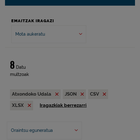
EMAITZAK IRAGAZI
Mota aukeratu
8
Datu
multzoak
Atxondoko Udala
JSON
CSV
XLSX
Iragazkiak berrezarri
Oraintsu eguneratua