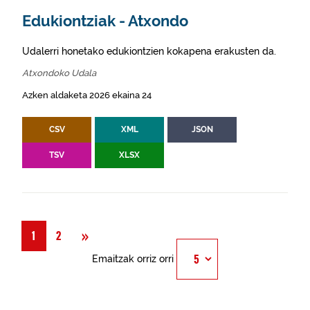
Edukiontziak - Atxondo
Udalerri honetako edukiontzien kokapena erakusten da.
Atxondoko Udala
Azken aldaketa 2026 ekaina 24
CSV
XML
JSON
TSV
XLSX
Hurrengoa
»
1
2
Emaitzak orriz orri