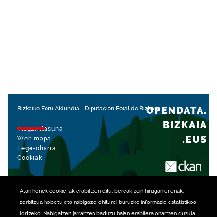
OPENDATA.
Bizkaiko Foru Aldundia
-
Diputación Foral de Bizkaia
BIZKAIA
Irisgarritasuna
.EUS
Web mapa
Lege-oharra
Cookiak
rekin kudeatua
Atari honek
cookie
-ak erabiltzen ditu, bereak zein hirugarrenenak,
zerbitzua hobetu eta nabigazio ohiturei buruzko informazio estatistikoa
lortzeko. Nabigatzen jarraitzen baduzu haien erabilera onartzen duzula