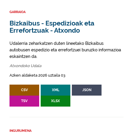
GARRAIOA
Bizkaibus - Espedizioak eta
Errefortzuak - Atxondo
Udalerria zeharkatzen duten lineetako Bizkaibus
autobusen espedizio eta errefortzuei buruzko informazioa
eskaintzen da.
Atxondoko Udala
Azken aldaketa 2026 uztaila 03
CSV
XML
JSON
TSV
XLSX
INGURUMENA