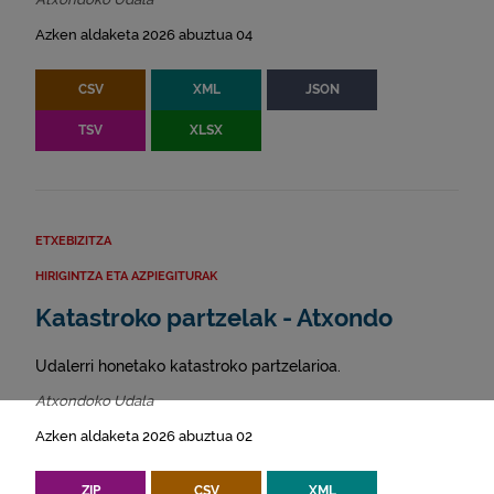
Azken aldaketa 2026 abuztua 04
CSV
XML
JSON
TSV
XLSX
ETXEBIZITZA
HIRIGINTZA ETA AZPIEGITURAK
Katastroko partzelak - Atxondo
Udalerri honetako katastroko partzelarioa.
Atxondoko Udala
Azken aldaketa 2026 abuztua 02
ZIP
CSV
XML