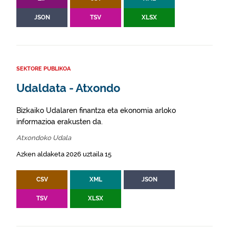
JSON
TSV
XLSX
SEKTORE PUBLIKOA
Udaldata - Atxondo
Bizkaiko Udalaren finantza eta ekonomia arloko
informazioa erakusten da.
Atxondoko Udala
Azken aldaketa 2026 uztaila 15
CSV
XML
JSON
TSV
XLSX