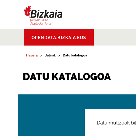
Bizkaiko Foru
OPENDATA.BIZKAIA.EUS
Aldundia
.
Diputacion
Foral de Bizkaia
Hasiera
Datuak
Datu katalogoa
DATU KATALOGOA