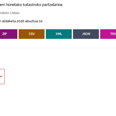
erri honetako katastroko partzelarioa.
ndoko Udala
n aldaketa 2026 abuztua 02
ZIP
CSV
XML
JSON
TS