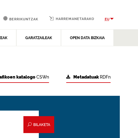
HARREMANETARAKO
EU
BERRIKUNTZAK
ZEAK
GARATZAILEAK
OPEN DATA BIZKAIA
afikoen katalogo
CSWn
Metadatuak
RDFn
BILAKETA