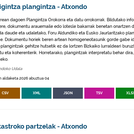
igintza plangintza - Atxondo
rrean dagoen Plangintza Orokorra eta datu orrokorrak. Bildutako info
 ere, dokumentu arauemaile edo lotesle bakarrak benetan onartzen d
da daude eta udaletako, Foru Aldundiko eta Eusko Jaurlaritzako plan
e. Dokumentu horiek beren artean homogeneotasunik gorde gabe idaz
plangintzak gehitze hutsetik ez da lortzen Bizkaiko lurraldeari buruz
itu eta koherenterik. Horretarako, plangintzak interpretatu behar di
eko.
ndoko Udala
n aldaketa 2026 abuztua 04
CSV
XML
JSON
TSV
XLS
astroko partzelak - Atxondo