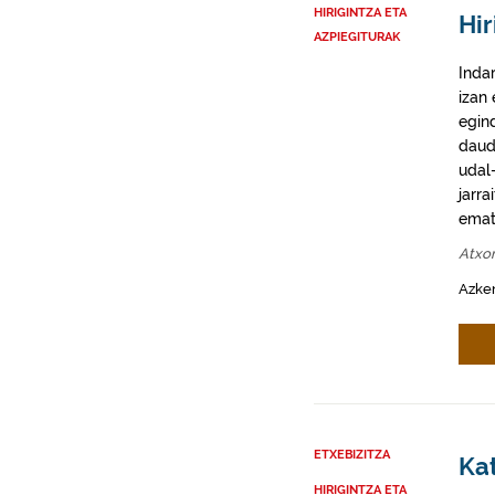
HIRIGINTZA ETA
Hir
AZPIEGITURAK
Inda
izan
egin
daud
udal-
jarra
emat
Atxo
Azke
ETXEBIZITZA
Kat
HIRIGINTZA ETA