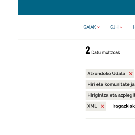
GAIAK
GJH
2
Datu multzoak
Atxondoko Udala
Hiri eta komunitate j
Hirigintza eta azpieg
XML
Iragazkiak