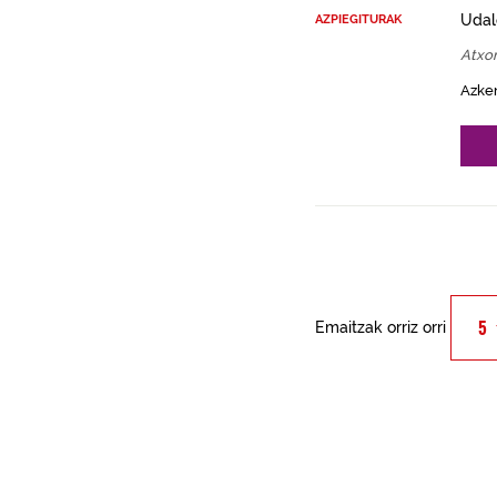
Udal
AZPIEGITURAK
Atxo
Azke
Emaitzak orriz orri