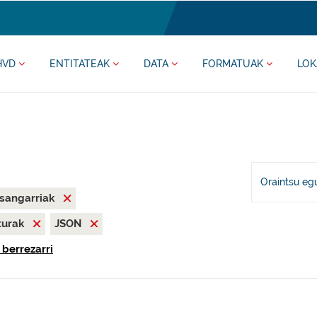
HVD
ENTITATEAK
DATA
FORMATUAK
LOK
Oraintsu eg
asangarriak
iturak
JSON
 berrezarri