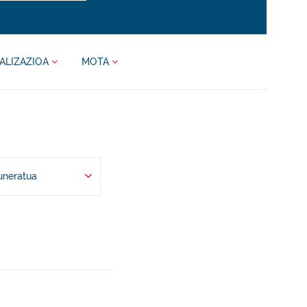
ALIZAZIOA
MOTA
uneratua