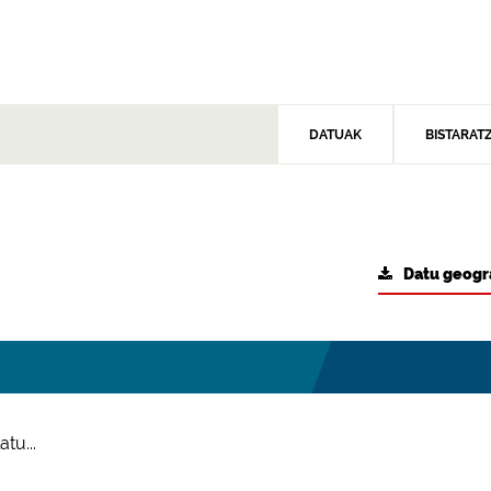
DATUAK
BISTARAT
Datu geogr