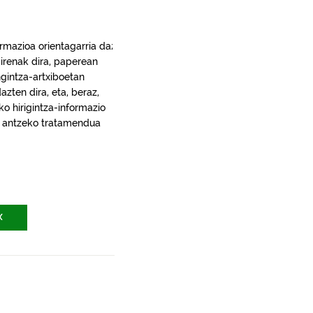
rmazioa orientagarria da;
irenak dira, paperean
gintza-artxiboetan
ten dira, eta, beraz,
ko hirigintza-informazio
ra, antzeko tratamendua
X