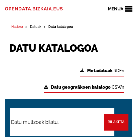
OPENDATA.BIZKAIA.EUS
MENUA
Hasiera
Datuak
Datu katalogoa
DATU KATALOGOA
Metadatuak
RDFn
Datu geografikoen katalogo
CSWn
BILAKETA