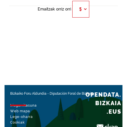
Emaitzak orriz orri
OPENDATA.
Bizkaiko Foru Aldundia
-
Diputación Foral de Bizkaia
BIZKAIA
Irisgarritasuna
.EUS
Web mapa
Lege-oharra
Cookiak