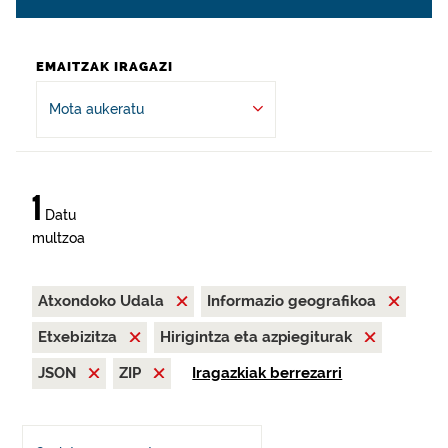
EMAITZAK IRAGAZI
Mota aukeratu
1
Datu
multzoa
Atxondoko Udala
Informazio geografikoa
Etxebizitza
Hirigintza eta azpiegiturak
JSON
ZIP
Iragazkiak berrezarri