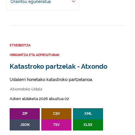
Oraintsu eguneratua
ETXEBIZITZA
HIRIGINTZA ETA AZPIEGITURAK
Katastroko partzelak - Atxondo
Udalerri honetako katastroko partzelarioa.
Atxondoko Udala
Azken aldaketa 2026 abuztua 02
ZIP
CSV
XML
JSON
TSV
XLSX