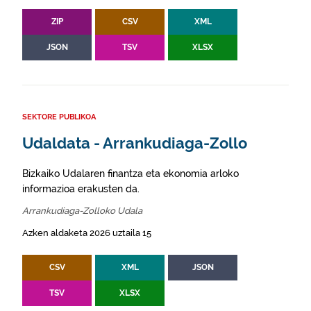
ZIP
CSV
XML
JSON
TSV
XLSX
SEKTORE PUBLIKOA
Udaldata - Arrankudiaga-Zollo
Bizkaiko Udalaren finantza eta ekonomia arloko
informazioa erakusten da.
Arrankudiaga-Zolloko Udala
Azken aldaketa 2026 uztaila 15
CSV
XML
JSON
TSV
XLSX