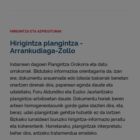
HIRIGINTZA ETA AZPIEGITURAK
Hirigintza plangintza -
Arrankudiaga-Zollo
Indarrean dagoen Plangintza Orokorra eta datu
orrokorrak. Bildutako informazioa orientagarria da; izan
ere, dokumentu arauemaile edo lotesle bakarrak benetan
onartzen direnak dira, paperean eginda daude eta
udaletako, Foru Aldundiko eta Eusko Jaurlaritzako
plangintza-artxiboetan daude. Dokumentu horiek beren
artean homogeneotasunik gorde gabe idazten dira, eta,
beraz, udal-plangintzak gehitze hutsetik ez da lortzen
Bizkaiko lurraldeari buruzko hirigintza-informazio jarraitu
eta koherenterik. Horretarako, plangintzak interpretatu
behar dira, antzeko tratamendua emateko.