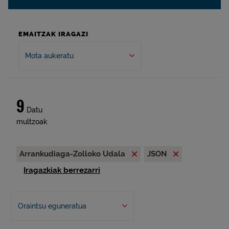
EMAITZAK IRAGAZI
Mota aukeratu
9
Datu
multzoak
Arrankudiaga-Zolloko Udala
JSON
Iragazkiak berrezarri
Oraintsu eguneratua