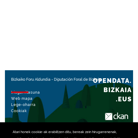
OPENDATA.
Bizkaiko Foru Aldundia
-
Diputación Foral de Bizkaia
BIZKAIA
Irisgarritasuna
.EUS
Web mapa
Lege-oharra
Cookiak
rekin kudeatua
Atari honek
cookie
-ak erabiltzen ditu, bereak zein hirugarrenenak,