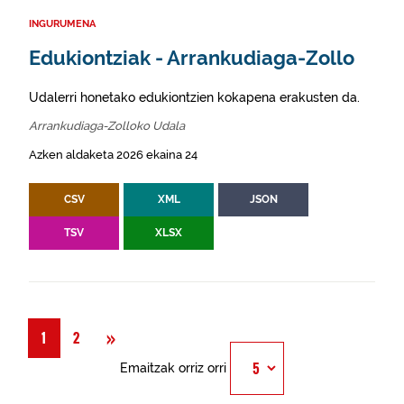
INGURUMENA
Edukiontziak - Arrankudiaga-Zollo
Udalerri honetako edukiontzien kokapena erakusten da.
Arrankudiaga-Zolloko Udala
Azken aldaketa 2026 ekaina 24
CSV
XML
JSON
TSV
XLSX
Hurrengoa
»
1
2
Emaitzak orriz orri