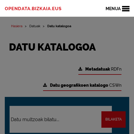
OPENDATA.BIZKAIA.EUS
MENUA
Hasiera
Datuak
Datu katalogoa
DATU KATALOGOA
Metadatuak
RDFn
Datu geografikoen katalogo
CSWn
BILAKETA