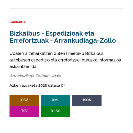
GARRAIOA
Bizkaibus - Espedizioak eta
Errefortzuak - Arrankudiaga-Zollo
Udalerria zeharkatzen duten lineetako Bizkaibus
autobusen espedizio eta errefortzuei buruzko informazioa
eskaintzen da.
Arrankudiaga-Zolloko Udala
Azken aldaketa 2026 uztaila 03
CSV
XML
JSON
TSV
XLSX