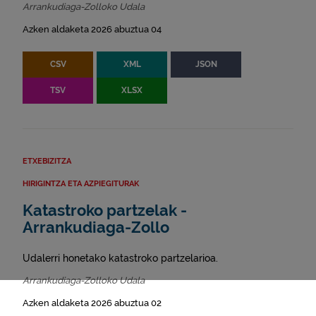
Arrankudiaga-Zolloko Udala
Azken aldaketa 2026 abuztua 04
CSV
XML
JSON
TSV
XLSX
ETXEBIZITZA
HIRIGINTZA ETA AZPIEGITURAK
Katastroko partzelak -
Arrankudiaga-Zollo
Udalerri honetako katastroko partzelarioa.
Arrankudiaga-Zolloko Udala
Azken aldaketa 2026 abuztua 02