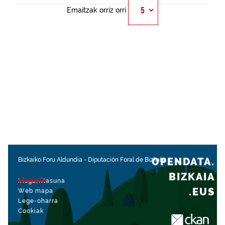
Emaitzak orriz orri
OPENDATA.
Bizkaiko Foru Aldundia
-
Diputación Foral de Bizkaia
BIZKAIA
Irisgarritasuna
.EUS
Web mapa
Lege-oharra
Cookiak