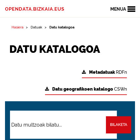
OPENDATA.BIZKAIA.EUS
MENUA
Hasiera
Datuak
Datu katalogoa
DATU KATALOGOA
Metadatuak
RDFn
Datu geografikoen katalogo
CSWn
BILAKETA