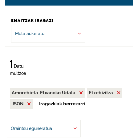
EMAITZAK IRAGAZI
Mota aukeratu
1
Datu
multzoa
Amorebieta-Etxanoko Udala
Etxebizitza
JSON
Iragazkiak berrezarri
Oraintsu eguneratua