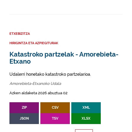
ETXEBIZITZA
HIRIGINTZA ETA AZPIEGITURAK
Katastroko partzelak - Amorebieta-
Etxano
Udalerri honetako katastroko partzelarioa.
Amorebieta-Etxanoko Udala
Azken aldaketa 2026 abuztua 02
ZIP
CSV
XML
JSON
TSV
XLSX