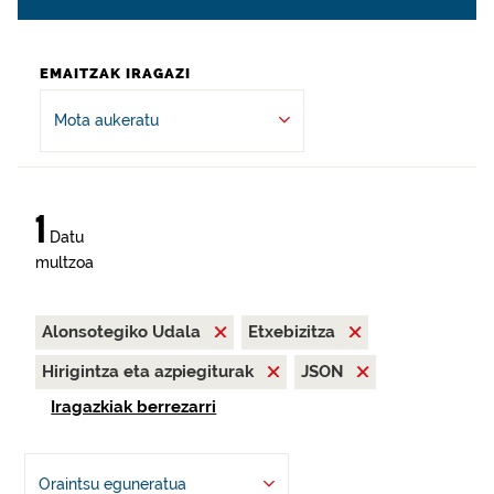
EMAITZAK IRAGAZI
Mota aukeratu
1
Datu
multzoa
Alonsotegiko Udala
Etxebizitza
Hirigintza eta azpiegiturak
JSON
Iragazkiak berrezarri
Oraintsu eguneratua