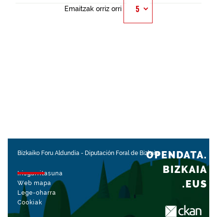
Emaitzak orriz orri
OPENDATA.
Bizkaiko Foru Aldundia
-
Diputación Foral de Bizkaia
BIZKAIA
Irisgarritasuna
.EUS
Web mapa
Lege-oharra
Cookiak