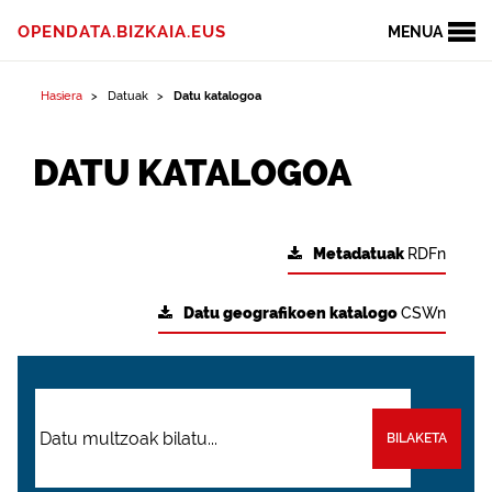
OPENDATA.BIZKAIA.EUS
MENUA
Hasiera
Datuak
Datu katalogoa
DATU KATALOGOA
Metadatuak
RDFn
Datu geografikoen katalogo
CSWn
BILAKETA