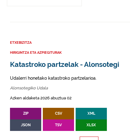
ETXEBIZITZA
HIRIGINTZA ETA AZPIEGITURAK
Katastroko partzelak - Alonsotegi
Udalerri honetako katastroko partzelarioa.
Alonsotegiko Udala
Azken aldaketa 2026 abuztua 02
ZIP
CSV
XML
JSON
TSV
XLSX