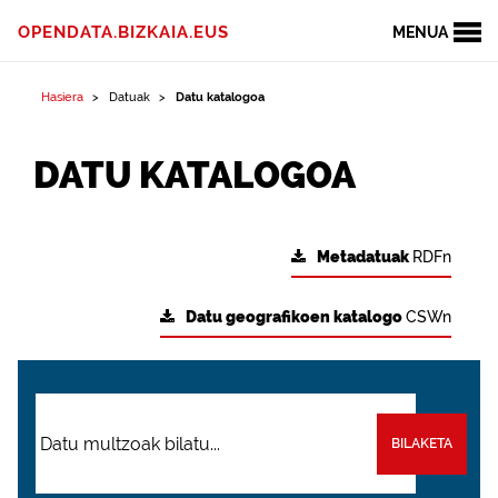
OPENDATA.BIZKAIA.EUS
MENUA
Hasiera
Datuak
Datu katalogoa
DATU KATALOGOA
Metadatuak
RDFn
Datu geografikoen katalogo
CSWn
BILAKETA