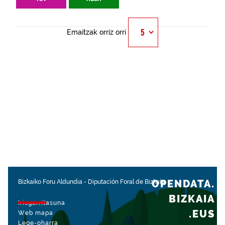
Emaitzak orriz orri
OPENDATA.
Bizkaiko Foru Aldundia
-
Diputación Foral de Bizkaia
BIZKAIA
Irisgarritasuna
.EUS
Web mapa
Lege-oharra