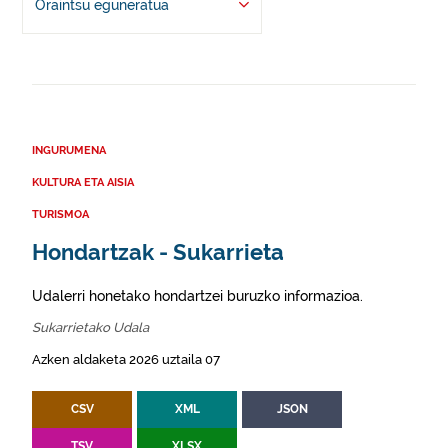
Oraintsu eguneratua
INGURUMENA
KULTURA ETA AISIA
TURISMOA
Hondartzak - Sukarrieta
Udalerri honetako hondartzei buruzko informazioa.
Sukarrietako Udala
Azken aldaketa 2026 uztaila 07
CSV
XML
JSON
TSV
XLSX