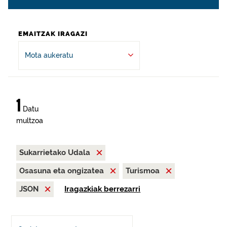
EMAITZAK IRAGAZI
Mota aukeratu
1
Datu
multzoa
Sukarrietako Udala
Osasuna eta ongizatea
Turismoa
JSON
Iragazkiak berrezarri