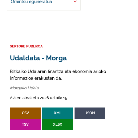
Oraintsu eguneratua
SEKTORE PUBLIKOA
Udaldata - Morga
Bizkaiko Udalaren finantza eta ekonomia arloko
informazioa erakusten da.
Morgako Udala
Azken aldaketa 2026 uztaila 15
CSV
XML
JSON
TSV
XLSX