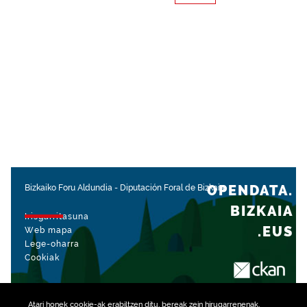
OPENDATA.
Bizkaiko Foru Aldundia
-
Diputación Foral de Bizkaia
BIZKAIA
Irisgarritasuna
.EUS
Web mapa
Lege-oharra
Cookiak
rekin kudeatua
Atari honek
cookie
-ak erabiltzen ditu, bereak zein hirugarrenenak,