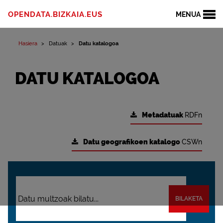
OPENDATA.BIZKAIA.EUS
MENUA
Hasiera
Datuak
Datu katalogoa
DATU KATALOGOA
Metadatuak
RDFn
Datu geografikoen katalogo
CSWn
BILAKETA