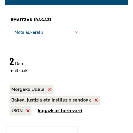
EMAITZAK IRAGAZI
Mota aukeratu
2
Datu
multzoak
Morgako Udala
Bakea, justizia eta instituzio sendoak
JSON
Iragazkiak berrezarri