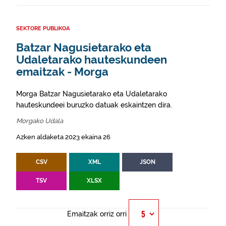
SEKTORE PUBLIKOA
Batzar Nagusietarako eta
Udaletarako hauteskundeen
emaitzak - Morga
Morga Batzar Nagusietarako eta Udaletarako
hauteskundeei buruzko datuak eskaintzen dira.
Morgako Udala
Azken aldaketa 2023 ekaina 26
CSV
XML
JSON
TSV
XLSX
Emaitzak orriz orri