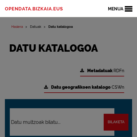
OPENDATA.BIZKAIA.EUS
MENUA
Hasiera
Datuak
Datu katalogoa
DATU KATALOGOA
Metadatuak
RDFn
Datu geografikoen katalogo
CSWn
BILAKETA