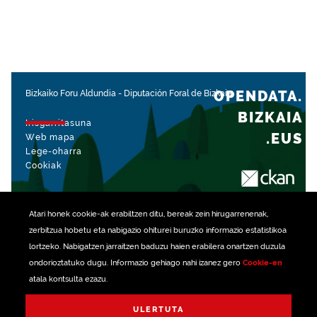
OPENDATA.
Bizkaiko Foru Aldundia
-
Diputación Foral de Bizkaia
BIZKAIA
Irisgarritasuna
.EUS
Web mapa
Lege-oharra
Cookiak
rekin kudeatua
Atari honek
cookie
-ak erabiltzen ditu, bereak zein hirugarrenenak,
zerbitzua hobetu eta nabigazio ohiturei buruzko informazio estatistikoa
lortzeko. Nabigatzen jarraitzen baduzu haien erabilera onartzen duzula
ondorioztatuko dugu. Informazio gehiago nahi izanez gero
Cookie-en
atala kontsulta ezazu.
ULERTUTA