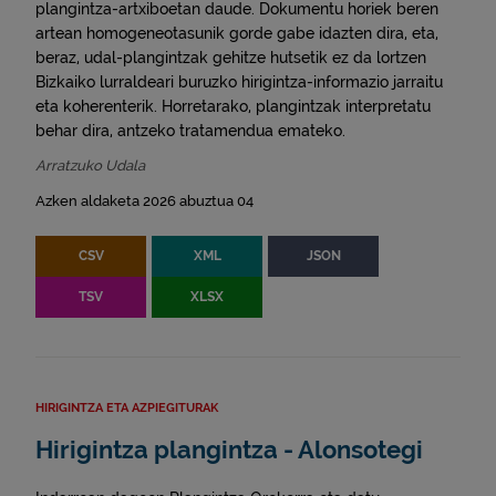
plangintza-artxiboetan daude. Dokumentu horiek beren
artean homogeneotasunik gorde gabe idazten dira, eta,
beraz, udal-plangintzak gehitze hutsetik ez da lortzen
Bizkaiko lurraldeari buruzko hirigintza-informazio jarraitu
eta koherenterik. Horretarako, plangintzak interpretatu
behar dira, antzeko tratamendua emateko.
Arratzuko Udala
Azken aldaketa 2026 abuztua 04
CSV
XML
JSON
TSV
XLSX
HIRIGINTZA ETA AZPIEGITURAK
Hirigintza plangintza - Alonsotegi