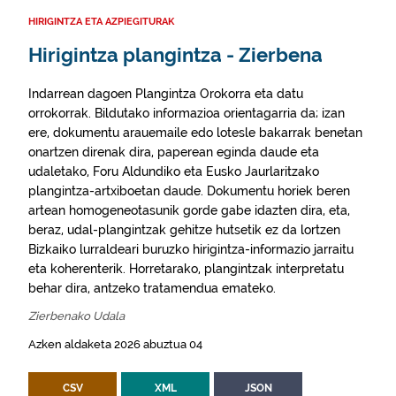
HIRIGINTZA ETA AZPIEGITURAK
Hirigintza plangintza - Zierbena
Indarrean dagoen Plangintza Orokorra eta datu
orrokorrak. Bildutako informazioa orientagarria da; izan
ere, dokumentu arauemaile edo lotesle bakarrak benetan
onartzen direnak dira, paperean eginda daude eta
udaletako, Foru Aldundiko eta Eusko Jaurlaritzako
plangintza-artxiboetan daude. Dokumentu horiek beren
artean homogeneotasunik gorde gabe idazten dira, eta,
beraz, udal-plangintzak gehitze hutsetik ez da lortzen
Bizkaiko lurraldeari buruzko hirigintza-informazio jarraitu
eta koherenterik. Horretarako, plangintzak interpretatu
behar dira, antzeko tratamendua emateko.
Zierbenako Udala
Azken aldaketa 2026 abuztua 04
CSV
XML
JSON