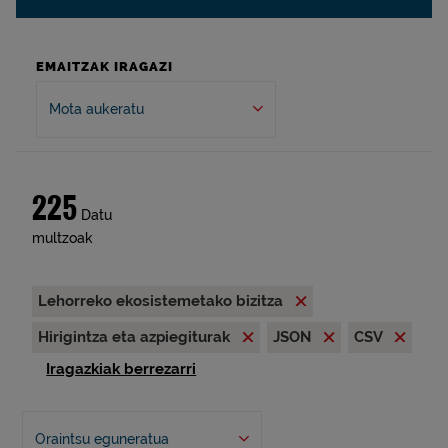
EMAITZAK IRAGAZI
Mota aukeratu
225
Datu
multzoak
Lehorreko ekosistemetako bizitza
Hirigintza eta azpiegiturak
JSON
CSV
Iragazkiak berrezarri
Oraintsu eguneratua