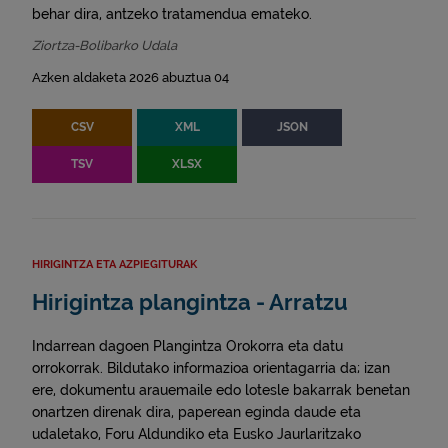
behar dira, antzeko tratamendua emateko.
Ziortza-Bolibarko Udala
Azken aldaketa 2026 abuztua 04
CSV
XML
JSON
TSV
XLSX
HIRIGINTZA ETA AZPIEGITURAK
Hirigintza plangintza - Arratzu
Indarrean dagoen Plangintza Orokorra eta datu
orrokorrak. Bildutako informazioa orientagarria da; izan
ere, dokumentu arauemaile edo lotesle bakarrak benetan
onartzen direnak dira, paperean eginda daude eta
udaletako, Foru Aldundiko eta Eusko Jaurlaritzako