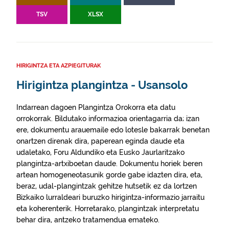
TSV
XLSX
HIRIGINTZA ETA AZPIEGITURAK
Hirigintza plangintza - Usansolo
Indarrean dagoen Plangintza Orokorra eta datu
orrokorrak. Bildutako informazioa orientagarria da; izan
ere, dokumentu arauemaile edo lotesle bakarrak benetan
onartzen direnak dira, paperean eginda daude eta
udaletako, Foru Aldundiko eta Eusko Jaurlaritzako
plangintza-artxiboetan daude. Dokumentu horiek beren
artean homogeneotasunik gorde gabe idazten dira, eta,
beraz, udal-plangintzak gehitze hutsetik ez da lortzen
Bizkaiko lurraldeari buruzko hirigintza-informazio jarraitu
eta koherenterik. Horretarako, plangintzak interpretatu
behar dira, antzeko tratamendua emateko.