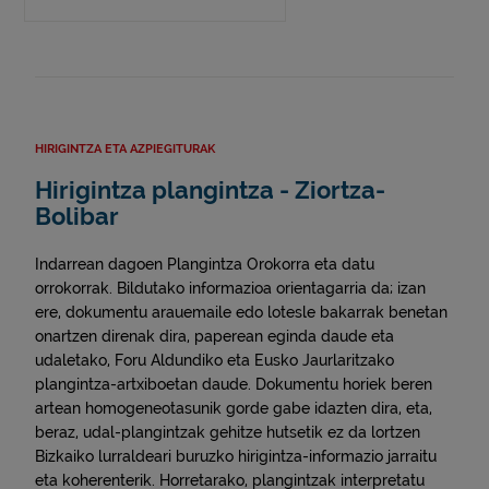
HIRIGINTZA ETA AZPIEGITURAK
Hirigintza plangintza - Ziortza-
Bolibar
Indarrean dagoen Plangintza Orokorra eta datu
orrokorrak. Bildutako informazioa orientagarria da; izan
ere, dokumentu arauemaile edo lotesle bakarrak benetan
onartzen direnak dira, paperean eginda daude eta
udaletako, Foru Aldundiko eta Eusko Jaurlaritzako
plangintza-artxiboetan daude. Dokumentu horiek beren
artean homogeneotasunik gorde gabe idazten dira, eta,
beraz, udal-plangintzak gehitze hutsetik ez da lortzen
Bizkaiko lurraldeari buruzko hirigintza-informazio jarraitu
eta koherenterik. Horretarako, plangintzak interpretatu