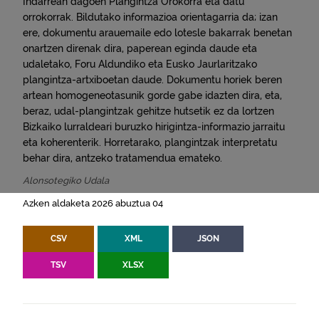
Indarrean dagoen Plangintza Orokorra eta datu
orrokorrak. Bildutako informazioa orientagarria da; izan
ere, dokumentu arauemaile edo lotesle bakarrak benetan
onartzen direnak dira, paperean eginda daude eta
udaletako, Foru Aldundiko eta Eusko Jaurlaritzako
plangintza-artxiboetan daude. Dokumentu horiek beren
artean homogeneotasunik gorde gabe idazten dira, eta,
beraz, udal-plangintzak gehitze hutsetik ez da lortzen
Bizkaiko lurraldeari buruzko hirigintza-informazio jarraitu
eta koherenterik. Horretarako, plangintzak interpretatu
behar dira, antzeko tratamendua emateko.
Alonsotegiko Udala
Azken aldaketa 2026 abuztua 04
CSV
XML
JSON
TSV
XLSX